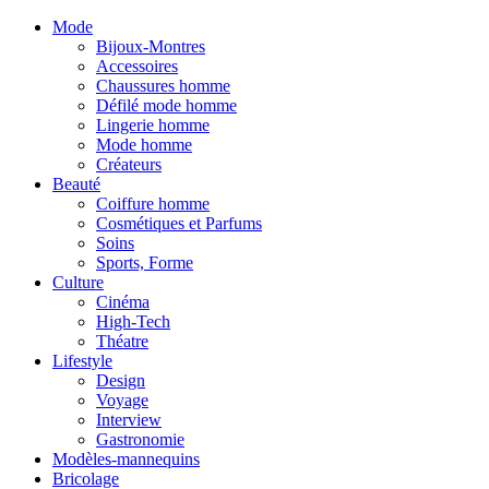
Mode
Bijoux-Montres
Accessoires
Chaussures homme
Défilé mode homme
Lingerie homme
Mode homme
Créateurs
Beauté
Coiffure homme
Cosmétiques et Parfums
Soins
Sports, Forme
Culture
Cinéma
High-Tech
Théatre
Lifestyle
Design
Voyage
Interview
Gastronomie
Modèles-mannequins
Bricolage