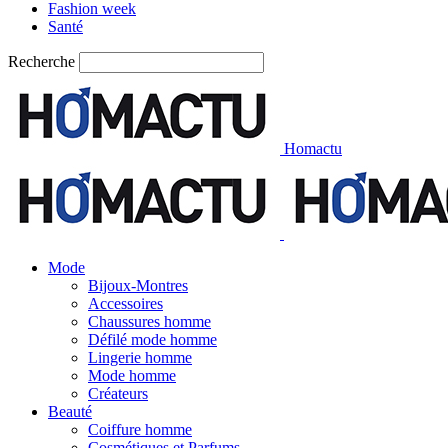
Fashion week
Santé
Recherche
Homactu
Mode
Bijoux-Montres
Accessoires
Chaussures homme
Défilé mode homme
Lingerie homme
Mode homme
Créateurs
Beauté
Coiffure homme
Cosmétiques et Parfums