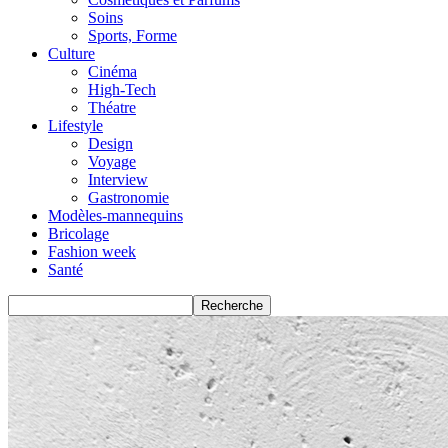
Soins
Sports, Forme
Culture
Cinéma
High-Tech
Théatre
Lifestyle
Design
Voyage
Interview
Gastronomie
Modèles-mannequins
Bricolage
Fashion week
Santé