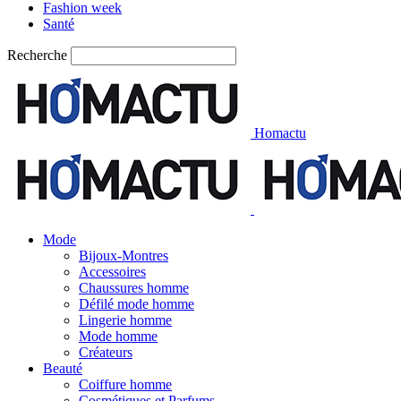
Fashion week
Santé
Recherche
Homactu
Mode
Bijoux-Montres
Accessoires
Chaussures homme
Défilé mode homme
Lingerie homme
Mode homme
Créateurs
Beauté
Coiffure homme
Cosmétiques et Parfums