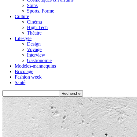
Soins
Sports, Forme
Culture
Cinéma
High-Tech
Théatre
Lifestyle
Design
Voyage
Interview
Gastronomie
Modèles-mannequins
Bricolage
Fashion week
Santé