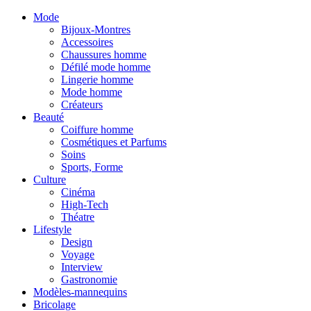
Mode
Bijoux-Montres
Accessoires
Chaussures homme
Défilé mode homme
Lingerie homme
Mode homme
Créateurs
Beauté
Coiffure homme
Cosmétiques et Parfums
Soins
Sports, Forme
Culture
Cinéma
High-Tech
Théatre
Lifestyle
Design
Voyage
Interview
Gastronomie
Modèles-mannequins
Bricolage