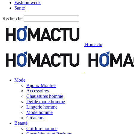
Fashion week
Santé
Recherche
Homactu
Mode
Bijoux-Montres
Accessoires
Chaussures homme
Défilé mode homme
Lingerie homme
Mode homme
Créateurs
Beauté
Coiffure homme
Cosmétiques et Parfums