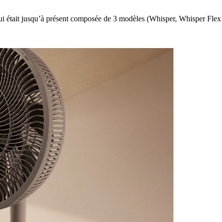
i était jusqu’à présent composée de 3 modèles (Whisper, Whisper Flex S