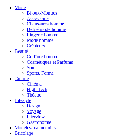
Mode
Bijoux-Montres
Accessoires
Chaussures homme
Défilé mode homme
Lingerie homme
Mode homme
Créateurs
Beauté
Coiffure homme
Cosmétiques et Parfums
Soins
Sports, Forme
Culture
Cinéma
High-Tech
Théatre
Lifestyle
Design
Voyage
Interview
Gastronomie
Modèles-mannequins
Bricolage