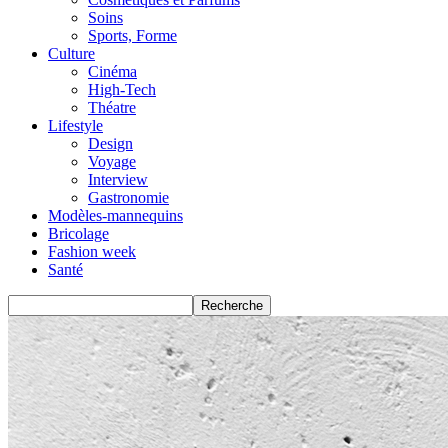
Soins
Sports, Forme
Culture
Cinéma
High-Tech
Théatre
Lifestyle
Design
Voyage
Interview
Gastronomie
Modèles-mannequins
Bricolage
Fashion week
Santé