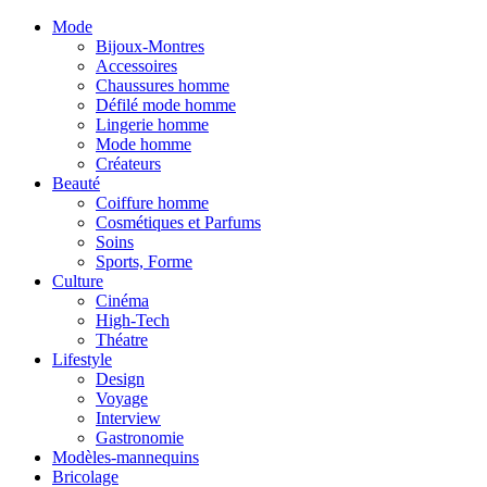
Mode
Bijoux-Montres
Accessoires
Chaussures homme
Défilé mode homme
Lingerie homme
Mode homme
Créateurs
Beauté
Coiffure homme
Cosmétiques et Parfums
Soins
Sports, Forme
Culture
Cinéma
High-Tech
Théatre
Lifestyle
Design
Voyage
Interview
Gastronomie
Modèles-mannequins
Bricolage