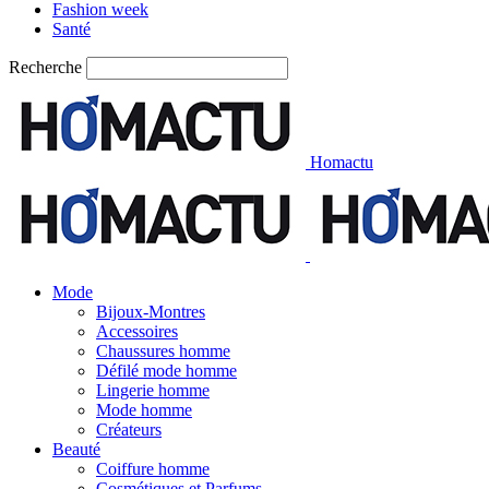
Fashion week
Santé
Recherche
Homactu
Mode
Bijoux-Montres
Accessoires
Chaussures homme
Défilé mode homme
Lingerie homme
Mode homme
Créateurs
Beauté
Coiffure homme
Cosmétiques et Parfums