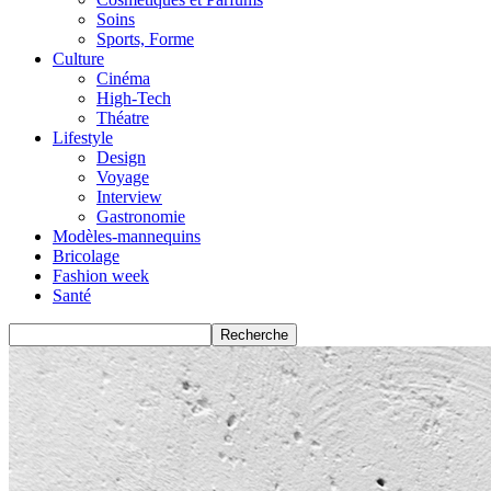
Soins
Sports, Forme
Culture
Cinéma
High-Tech
Théatre
Lifestyle
Design
Voyage
Interview
Gastronomie
Modèles-mannequins
Bricolage
Fashion week
Santé