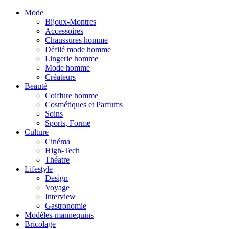
Mode
Bijoux-Montres
Accessoires
Chaussures homme
Défilé mode homme
Lingerie homme
Mode homme
Créateurs
Beauté
Coiffure homme
Cosmétiques et Parfums
Soins
Sports, Forme
Culture
Cinéma
High-Tech
Théatre
Lifestyle
Design
Voyage
Interview
Gastronomie
Modèles-mannequins
Bricolage