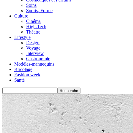
Soins
Sports, Forme
Culture
Cinéma
High-Tech
Théatre
Lifestyle
Design
Voyage
Interview
Gastronomie
Modèles-mannequins
Bricolage
Fashion week
Santé