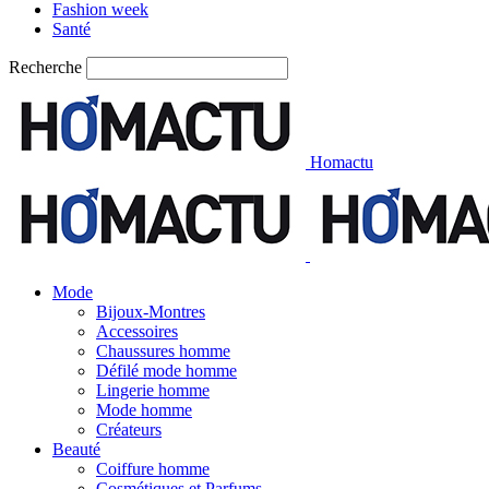
Fashion week
Santé
Recherche
Homactu
Mode
Bijoux-Montres
Accessoires
Chaussures homme
Défilé mode homme
Lingerie homme
Mode homme
Créateurs
Beauté
Coiffure homme
Cosmétiques et Parfums