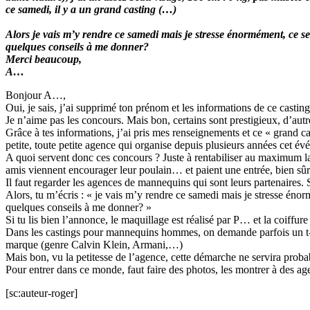
ce samedi, il y a un grand casting (…)
Alors je vais m’y rendre ce samedi mais je stresse énormément, ce s
quelques conseils à me donner?
Merci beaucoup,
A…
Bonjour A…,
Oui, je sais, j’ai supprimé ton prénom et les informations de ce casting
Je n’aime pas les concours. Mais bon, certains sont prestigieux, d’autr
Grâce à tes informations, j’ai pris mes renseignements et ce « grand ca
petite, toute petite agence qui organise depuis plusieurs années cet év
A quoi servent donc ces concours ? Juste à rentabiliser au maximum la s
amis viennent encourager leur poulain… et paient une entrée, bien s
Il faut regarder les agences de mannequins qui sont leurs partenaires. 
Alors, tu m’écris : « je vais m’y rendre ce samedi mais je stresse éno
quelques conseils à me donner? »
Si tu lis bien l’annonce, le maquillage est réalisé par P… et la coiffur
Dans les castings pour mannequins hommes, on demande parfois un t-s
marque (genre Calvin Klein, Armani,…)
Mais bon, vu la petitesse de l’agence, cette démarche ne servira prob
Pour entrer dans ce monde, faut faire des photos, les montrer à des 
[sc:auteur-roger]