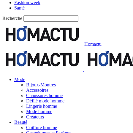
Fashion week
Santé
Recherche
Homactu
Mode
Bijoux-Montres
Accessoires
Chaussures homme
Défilé mode homme
Lingerie homme
Mode homme
Créateurs
Beauté
Coiffure homme
Cosmétiques et Parfums