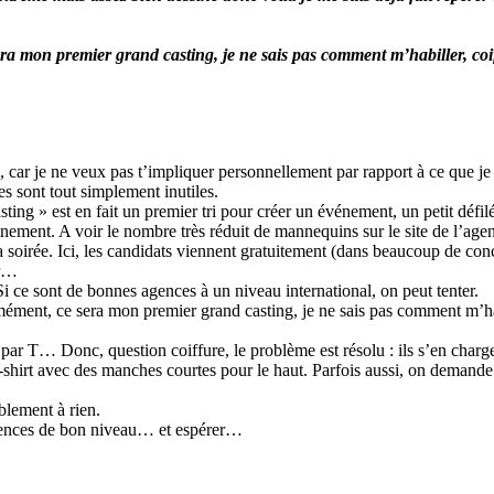
era mon premier grand casting, je ne sais pas comment m’habiller, coi
, car je ne veux pas t’impliquer personnellement par rapport à ce que je 
es sont tout simplement inutiles.
sting » est en fait un premier tri pour créer un événement, un petit défi
énement. A voir le nombre très réduit de mannequins sur le site de l’age
oirée. Ici, les candidats viennent gratuitement (dans beaucoup de concou
ûr…
Si ce sont de bonnes agences à un niveau international, on peut tenter.
rmément, ce sera mon premier grand casting, je ne sais pas comment m’hab
e par T… Donc, question coiffure, le problème est résolu : ils s’en chargen
hirt avec des manches courtes pour le haut. Parfois aussi, on demande
ablement à rien.
agences de bon niveau… et espérer…