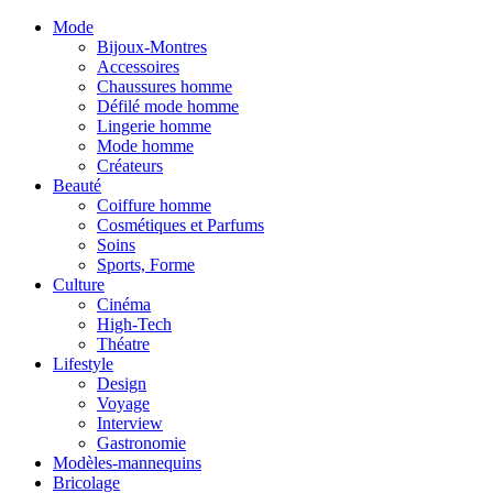
Mode
Bijoux-Montres
Accessoires
Chaussures homme
Défilé mode homme
Lingerie homme
Mode homme
Créateurs
Beauté
Coiffure homme
Cosmétiques et Parfums
Soins
Sports, Forme
Culture
Cinéma
High-Tech
Théatre
Lifestyle
Design
Voyage
Interview
Gastronomie
Modèles-mannequins
Bricolage