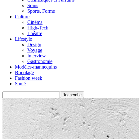
Soins
Sports, Forme
Culture
Cinéma
High-Tech
Théatre
Lifestyle
Design
Voyage
Interview
Gastronomie
Modèles-mannequins
Bricolage
Fashion week
Santé