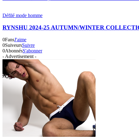
Défilé mode homme
RYNSHU 2024-25 AUTUMN/WINTER COLLECT
0
Fans
J'aime
0
Suiveurs
Suivre
0
Abonnés
S'abonner
- Advertisement -