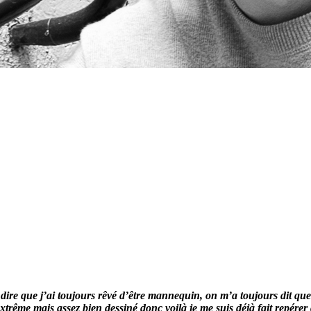
re que j’ai toujours rêvé d’être mannequin, on m’a toujours dit que je 
trême mais assez bien dessiné donc voilà je me suis déjà fait repérer 