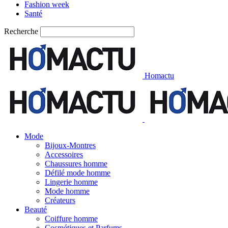
Fashion week
Santé
Recherche
Homactu
Mode
Bijoux-Montres
Accessoires
Chaussures homme
Défilé mode homme
Lingerie homme
Mode homme
Créateurs
Beauté
Coiffure homme
Cosmétiques et Parfums