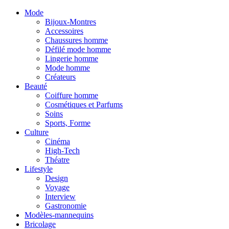
Mode
Bijoux-Montres
Accessoires
Chaussures homme
Défilé mode homme
Lingerie homme
Mode homme
Créateurs
Beauté
Coiffure homme
Cosmétiques et Parfums
Soins
Sports, Forme
Culture
Cinéma
High-Tech
Théatre
Lifestyle
Design
Voyage
Interview
Gastronomie
Modèles-mannequins
Bricolage