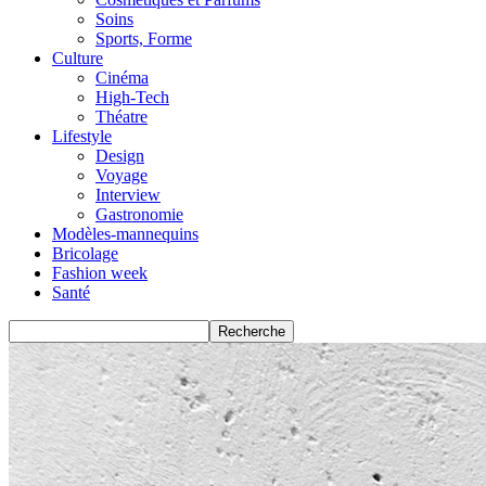
Soins
Sports, Forme
Culture
Cinéma
High-Tech
Théatre
Lifestyle
Design
Voyage
Interview
Gastronomie
Modèles-mannequins
Bricolage
Fashion week
Santé