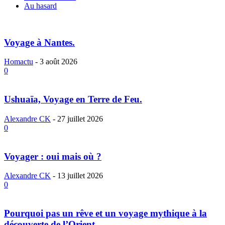
Au hasard
Voyage à Nantes.
Homactu
-
3 août 2026
0
Ushuaïa, Voyage en Terre de Feu.
Alexandre CK
-
27 juillet 2026
0
Voyager : oui mais où ?
Alexandre CK
-
13 juillet 2026
0
Pourquoi pas un rêve et un voyage mythique à la
découverte de l’Orient...