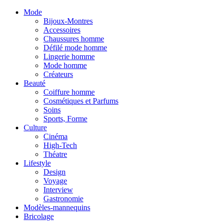
Mode
Bijoux-Montres
Accessoires
Chaussures homme
Défilé mode homme
Lingerie homme
Mode homme
Créateurs
Beauté
Coiffure homme
Cosmétiques et Parfums
Soins
Sports, Forme
Culture
Cinéma
High-Tech
Théatre
Lifestyle
Design
Voyage
Interview
Gastronomie
Modèles-mannequins
Bricolage