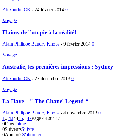
Alexandre CK
-
24 février 2014
0
Voyage
Flaine, de l’utopie à la réalité!
Alain Philippe Baudry Knops
-
9 février 2014
0
Voyage
Australie, les premières impressions : Sydney
Alexandre CK
-
23 décembre 2013
0
Voyage
La Haye – ” The Chanel Legend “
Alain Philippe Baudry Knops
-
4 novembre 2013
0
1
...
43
44
45
...
47
Page 44 sur 47
0
Fans
J'aime
0
Suiveurs
Suivre
0
Abonnés
S'abonner