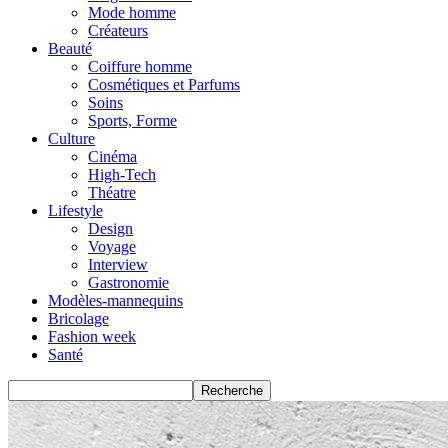
Mode homme
Créateurs
Beauté
Coiffure homme
Cosmétiques et Parfums
Soins
Sports, Forme
Culture
Cinéma
High-Tech
Théatre
Lifestyle
Design
Voyage
Interview
Gastronomie
Modèles-mannequins
Bricolage
Fashion week
Santé