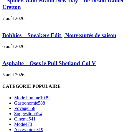
“ Spider-Man: Brand New Day ” de Destin Daniel
Cretton
7 août 2026
Bobbies – Sneakers Edit | Nouveautés de saison
6 août 2026
Asphalte – Osez le Pull Shetland Col V
5 août 2026
CATÉGORIE POPULAIRE
Mode homme
1039
Gastronomie
588
Voyage
558
Suggestion
554
Cinéma
541
Mode
473
Accessoires
319