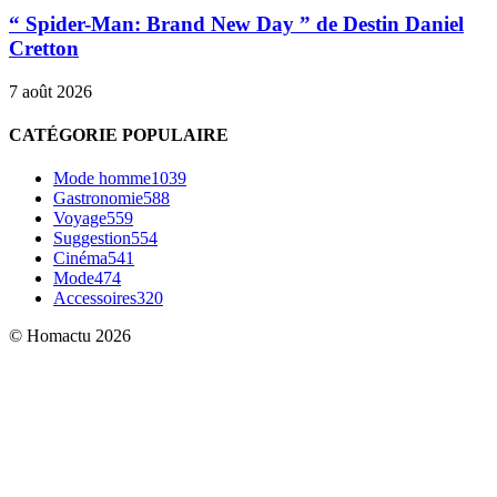
“ Spider-Man: Brand New Day ” de Destin Daniel
Cretton
7 août 2026
CATÉGORIE POPULAIRE
Mode homme
1039
Gastronomie
588
Voyage
559
Suggestion
554
Cinéma
541
Mode
474
Accessoires
320
© Homactu 2026