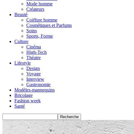
Mode homme
Créateurs
Beauté
Coiffure homme
Cosmétiques et Parfums
Soins
Sports, Forme
Culture
Cinéma
High-Tech
Théatre
Lifestyle
Design
Voyage
Interview
Gastronomie
Modèles-mannequins
Bricolage
Fashion week
Santé