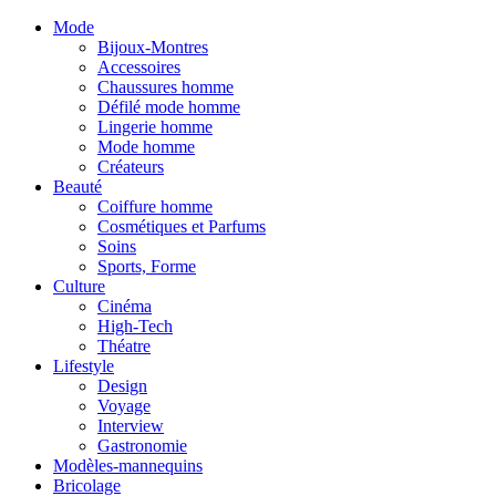
Mode
Bijoux-Montres
Accessoires
Chaussures homme
Défilé mode homme
Lingerie homme
Mode homme
Créateurs
Beauté
Coiffure homme
Cosmétiques et Parfums
Soins
Sports, Forme
Culture
Cinéma
High-Tech
Théatre
Lifestyle
Design
Voyage
Interview
Gastronomie
Modèles-mannequins
Bricolage