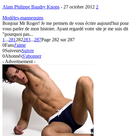
Alain Philippe Baudry Knops
-
27 octobre 2012
2
Modèles-mannequins
Bonjour Mr Roger! Je me permets de vous écrire aujourd'hui pour
vous parler de mon histoire. Ayant regardé votre site je me suis dit
"pourquoi pas...
1
...
281
282
283
...
287
Page 282 sur 287
0
Fans
J'aime
0
Suiveurs
Suivre
0
Abonnés
S'abonner
- Advertisement -