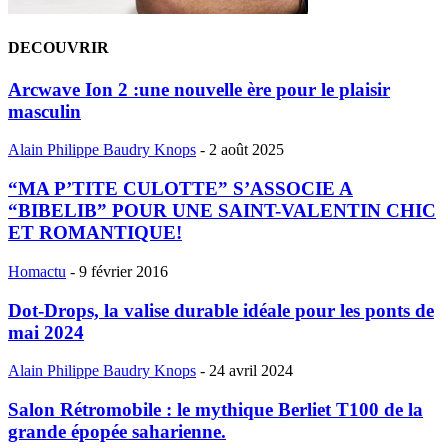
DECOUVRIR
Arcwave Ion 2 :une nouvelle ère pour le plaisir
masculin
Alain Philippe Baudry Knops
-
2 août 2025
“MA P’TITE CULOTTE” S’ASSOCIE A
“BIBELIB” POUR UNE SAINT-VALENTIN CHIC
ET ROMANTIQUE!
Homactu
-
9 février 2016
Dot-Drops, la valise durable idéale pour les ponts de
mai 2024
Alain Philippe Baudry Knops
-
24 avril 2024
Salon Rétromobile : le mythique Berliet T100 de la
grande épopée saharienne.