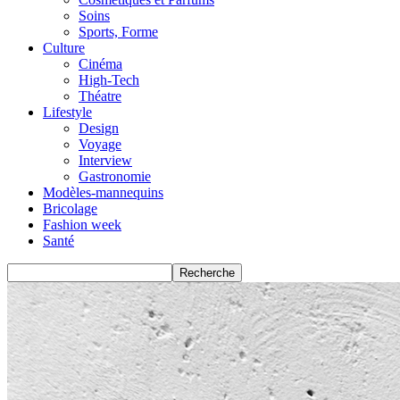
Soins
Sports, Forme
Culture
Cinéma
High-Tech
Théatre
Lifestyle
Design
Voyage
Interview
Gastronomie
Modèles-mannequins
Bricolage
Fashion week
Santé