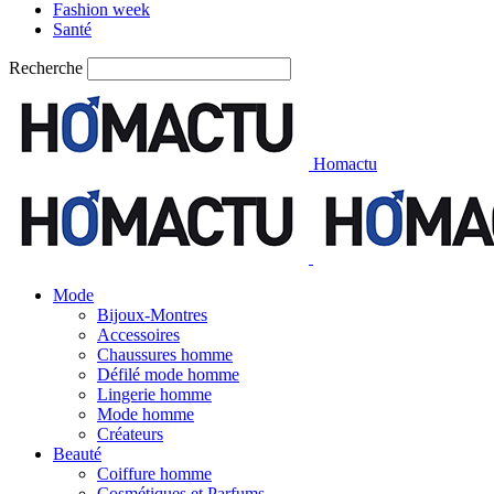
Fashion week
Santé
Recherche
Homactu
Mode
Bijoux-Montres
Accessoires
Chaussures homme
Défilé mode homme
Lingerie homme
Mode homme
Créateurs
Beauté
Coiffure homme
Cosmétiques et Parfums