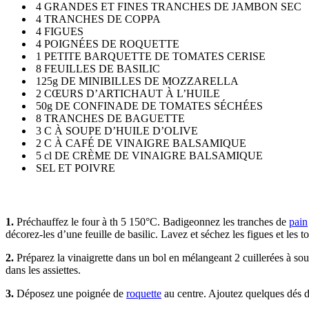
4 GRANDES ET FINES TRANCHES DE JAMBON SEC
4 TRANCHES DE COPPA
4 FIGUES
4 POIGNÉES DE ROQUETTE
1 PETITE BARQUETTE DE TOMATES CERISE
8 FEUILLES DE BASILIC
125g DE MINIBILLES DE MOZZARELLA
2 CŒURS D’ARTICHAUT À L’HUILE
50g DE CONFINADE DE TOMATES SÉCHÉES
8 TRANCHES DE BAGUETTE
3 C À SOUPE D’HUILE D’OLIVE
2 C À CAFÉ DE VINAIGRE BALSAMIQUE
5 cl DE CRÈME DE VINAIGRE BALSAMIQUE
SEL ET POIVRE
1.
Préchauffez le four à th 5 150°C. Badigeonnez les tranches de
pain
décorez-les d’une feuille de basilic. Lavez et séchez les figues et les t
2.
Préparez la vinaigrette dans un bol en mélangeant 2 cuillerées à sou
dans les assiettes.
3.
Déposez une poignée de
roquette
au centre. Ajoutez quelques dés d’