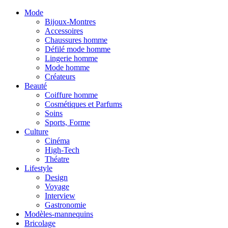
Mode
Bijoux-Montres
Accessoires
Chaussures homme
Défilé mode homme
Lingerie homme
Mode homme
Créateurs
Beauté
Coiffure homme
Cosmétiques et Parfums
Soins
Sports, Forme
Culture
Cinéma
High-Tech
Théatre
Lifestyle
Design
Voyage
Interview
Gastronomie
Modèles-mannequins
Bricolage