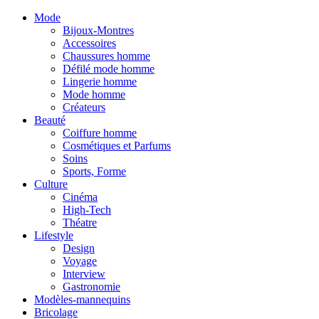
Mode
Bijoux-Montres
Accessoires
Chaussures homme
Défilé mode homme
Lingerie homme
Mode homme
Créateurs
Beauté
Coiffure homme
Cosmétiques et Parfums
Soins
Sports, Forme
Culture
Cinéma
High-Tech
Théatre
Lifestyle
Design
Voyage
Interview
Gastronomie
Modèles-mannequins
Bricolage