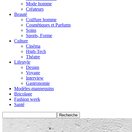
Mode homme
Créateurs
Beauté
Coiffure homme
Cosmétiques et Parfums
Soins
Sports, Forme
Culture
Cinéma
High-Tech
Théatre
Lifestyle
Design
Voyage
Interview
Gastronomie
Modèles-mannequins
Bricolage
Fashion week
Santé