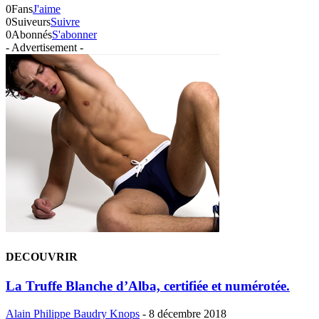
0
Fans
J'aime
0
Suiveurs
Suivre
0
Abonnés
S'abonner
- Advertisement -
DECOUVRIR
La Truffe Blanche d’Alba, certifiée et numérotée.
Alain Philippe Baudry Knops
-
8 décembre 2018