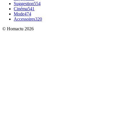
Suggestion
554
Cinéma
541
Mode
474
Accessoires
320
© Homactu 2026