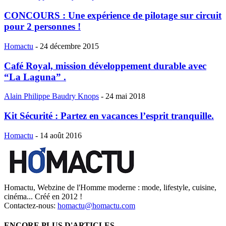
CONCOURS : Une expérience de pilotage sur circuit
pour 2 personnes !
Homactu
-
24 décembre 2015
Café Royal, mission développement durable avec
“La Laguna” .
Alain Philippe Baudry Knops
-
24 mai 2018
Kit Sécurité : Partez en vacances l’esprit tranquille.
Homactu
-
14 août 2016
Homactu, Webzine de l'Homme moderne : mode, lifestyle, cuisine,
cinéma... Créé en 2012 !
Contactez-nous:
homactu@homactu.com
ENCORE PLUS D'ARTICLES