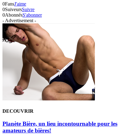
0
Fans
J'aime
0
Suiveurs
Suivre
0
Abonnés
S'abonner
- Advertisement -
DECOUVRIR
Planète Bière, un lieu incontournable pour les
amateurs de bières!