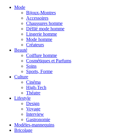
Mode
Bijoux-Montres
Accessoires
Chaussures homme
Défilé mode homme
Lingerie homme
Mode homme
Créateurs
Beauté
Coiffure homme
Cosmétiques et Parfums
Soins
Sports, Forme
Culture
Cinéma
High-Tech
Théatre
Lifestyle
Design
Voyage
Interview
Gastronomie
Modèles-mannequins
Bricolage