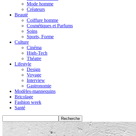
Mode homme
Créateurs
Beauté
Coiffure homme
Cosmétiques et Parfums
Soins
Sports, Forme
Culture
Cinéma
High-Tech
Théatre
Lifestyle
Design
Voyage
Interview
Gastronomie
Modèles-mannequins
Bricolage
Fashion week
Santé