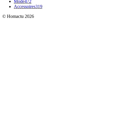
Mode
472
Accessoires
319
© Homactu 2026