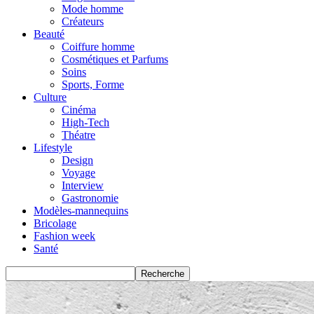
Mode homme
Créateurs
Beauté
Coiffure homme
Cosmétiques et Parfums
Soins
Sports, Forme
Culture
Cinéma
High-Tech
Théatre
Lifestyle
Design
Voyage
Interview
Gastronomie
Modèles-mannequins
Bricolage
Fashion week
Santé