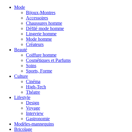
Mode
Bijoux-Montres
Accessoires
Chaussures homme
Défilé mode homme
Lingerie homme
Mode homme
Créateurs
Beauté
Coiffure homme
Cosmétiques et Parfums
Soins
Sports, Forme
Culture
Cinéma
High-Tech
Théatre
Lifestyle
Design
Voyage
Interview
Gastronomie
Modèles-mannequins
Bricolage