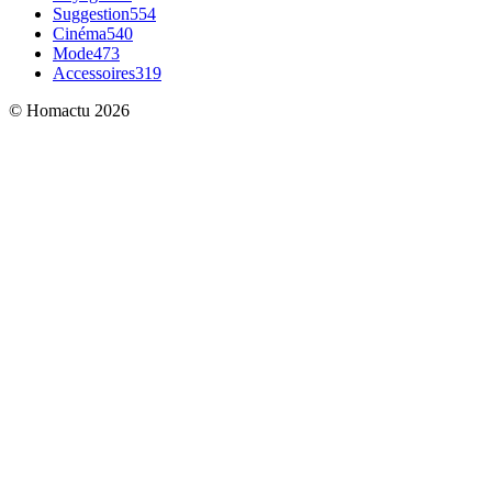
Suggestion
554
Cinéma
540
Mode
473
Accessoires
319
© Homactu 2026