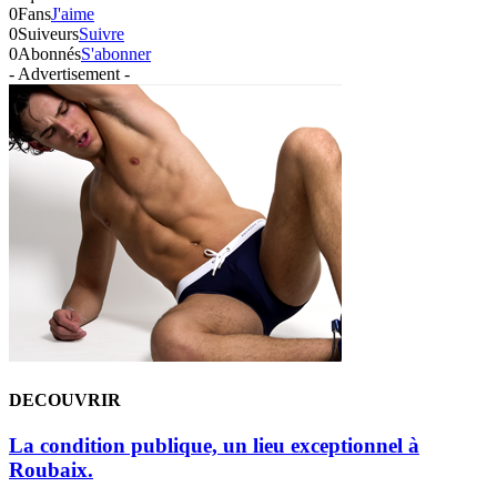
0
Fans
J'aime
0
Suiveurs
Suivre
0
Abonnés
S'abonner
- Advertisement -
DECOUVRIR
La condition publique, un lieu exceptionnel à
Roubaix.