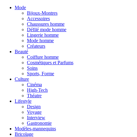
Mode
Bijoux-Montres
Accessoires
Chaussures homme
Défilé mode homme
Lingerie homme
Mode homme
Créateurs
Beauté
Coiffure homme
Cosmétiques et Parfums
Soins
Sports, Forme
Culture
Cinéma
High-Tech
Théatre
Lifestyle
Design
Voyage
Interview
Gastronomie
Modèles-mannequins
Bricolage