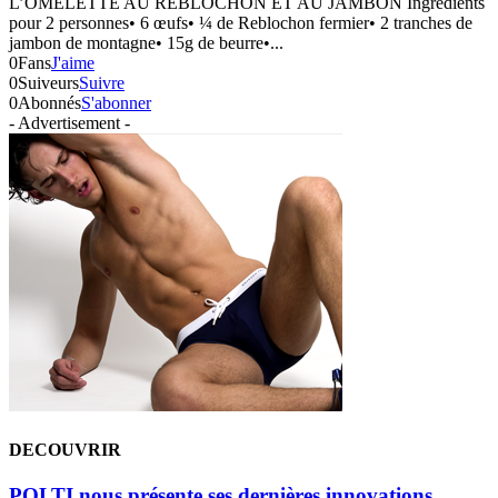
L’OMELETTE AU REBLOCHON ET AU JAMBON Ingrédients
pour 2 personnes• 6 œufs• ¼ de Reblochon fermier• 2 tranches de
jambon de montagne• 15g de beurre•...
0
Fans
J'aime
0
Suiveurs
Suivre
0
Abonnés
S'abonner
- Advertisement -
DECOUVRIR
POLTI nous présente ses dernières innovations.