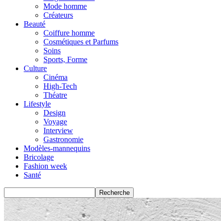
Mode homme
Créateurs
Beauté
Coiffure homme
Cosmétiques et Parfums
Soins
Sports, Forme
Culture
Cinéma
High-Tech
Théatre
Lifestyle
Design
Voyage
Interview
Gastronomie
Modèles-mannequins
Bricolage
Fashion week
Santé