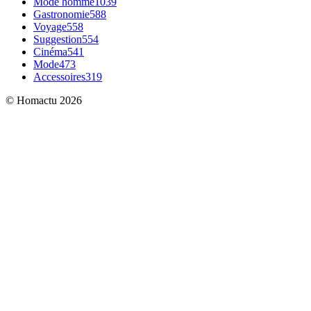
Mode homme
1039
Gastronomie
588
Voyage
558
Suggestion
554
Cinéma
541
Mode
473
Accessoires
319
© Homactu 2026