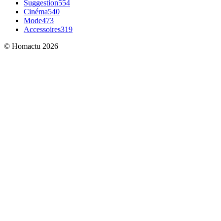
Suggestion
554
Cinéma
540
Mode
473
Accessoires
319
© Homactu 2026