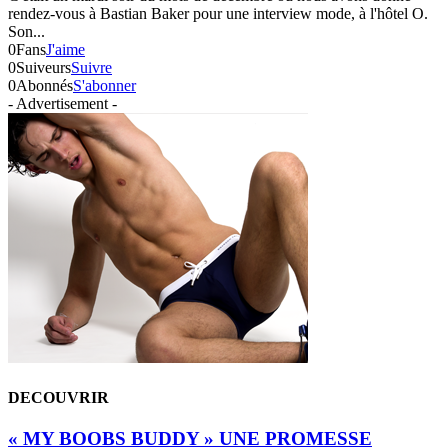
rendez-vous à Bastian Baker pour une interview mode, à l'hôtel O.
Son...
0
Fans
J'aime
0
Suiveurs
Suivre
0
Abonnés
S'abonner
- Advertisement -
DECOUVRIR
« MY BOOBS BUDDY » UNE PROMESSE