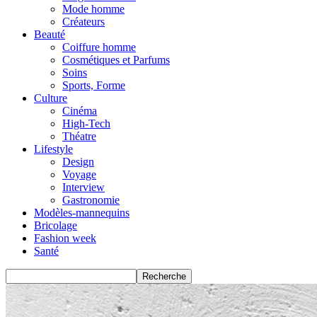
Mode homme
Créateurs
Beauté
Coiffure homme
Cosmétiques et Parfums
Soins
Sports, Forme
Culture
Cinéma
High-Tech
Théatre
Lifestyle
Design
Voyage
Interview
Gastronomie
Modèles-mannequins
Bricolage
Fashion week
Santé