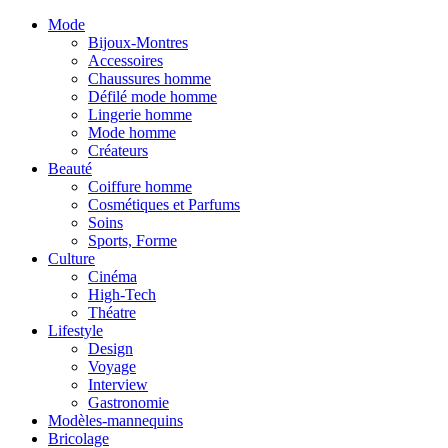
Mode
Bijoux-Montres
Accessoires
Chaussures homme
Défilé mode homme
Lingerie homme
Mode homme
Créateurs
Beauté
Coiffure homme
Cosmétiques et Parfums
Soins
Sports, Forme
Culture
Cinéma
High-Tech
Théatre
Lifestyle
Design
Voyage
Interview
Gastronomie
Modèles-mannequins
Bricolage