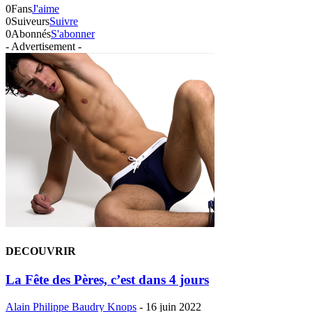
0
Fans
J'aime
0
Suiveurs
Suivre
0
Abonnés
S'abonner
- Advertisement -
DECOUVRIR
La Fête des Pères, c’est dans 4 jours
Alain Philippe Baudry Knops
-
16 juin 2022