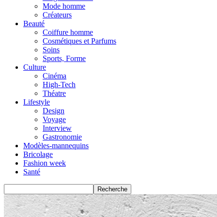
Mode homme
Créateurs
Beauté
Coiffure homme
Cosmétiques et Parfums
Soins
Sports, Forme
Culture
Cinéma
High-Tech
Théatre
Lifestyle
Design
Voyage
Interview
Gastronomie
Modèles-mannequins
Bricolage
Fashion week
Santé