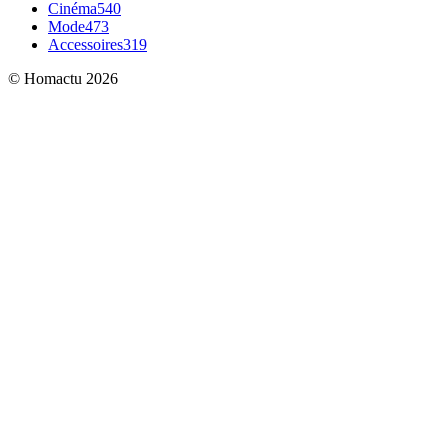
Cinéma
540
Mode
473
Accessoires
319
© Homactu 2026