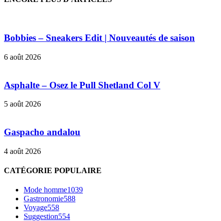
Bobbies – Sneakers Edit | Nouveautés de saison
6 août 2026
Asphalte – Osez le Pull Shetland Col V
5 août 2026
Gaspacho andalou
4 août 2026
CATÉGORIE POPULAIRE
Mode homme
1039
Gastronomie
588
Voyage
558
Suggestion
554