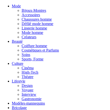
Mode
Bijoux-Montres
Accessoires
Chaussures homme
Défilé mode homme
Lingerie homme
Mode homme
Créateurs
Beauté
Coiffure homme
Cosmétiques et Parfums
Soins
Sports, Forme
Culture
Cinéma
High-Tech
Théatre
Lifestyle
Design
Voyage
Interview
Gastronomie
Modèles-mannequins
Bricolage