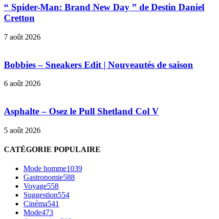
“ Spider-Man: Brand New Day ” de Destin Daniel
Cretton
7 août 2026
Bobbies – Sneakers Edit | Nouveautés de saison
6 août 2026
Asphalte – Osez le Pull Shetland Col V
5 août 2026
CATÉGORIE POPULAIRE
Mode homme
1039
Gastronomie
588
Voyage
558
Suggestion
554
Cinéma
541
Mode
473