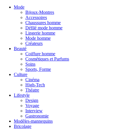
Mode
Bijoux-Montres
Accessoires
Chaussures homme
Défilé mode homme
Lingerie homme
Mode homme
Créateurs
Beauté
Coiffure homme
Cosmétiques et Parfums
Soins
Sports, Forme
Culture
Cinéma
High-Tech
Théatre
Lifestyle
Design
Voyage
Interview
Gastronomie
Modèles-mannequins
Bricolage