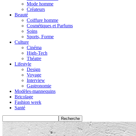
Mode homme
Créateurs
Beauté
Coiffure homme
Cosmétiques et Parfums
Soins
Sports, Forme
Culture
Cinéma
High-Tech
Théatre
Lifestyle
Design
Voyage
Interview
Gastronomie
Modèles-mannequins
Bricolage
Fashion week
Santé