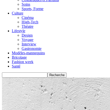
Soins
Sports, Forme
Culture
Cinéma
High-Tech
Théatre
Lifestyle
Design
Voyage
Interview
Gastronomie
Modèles-mannequins
Bricolage
Fashion week
Santé