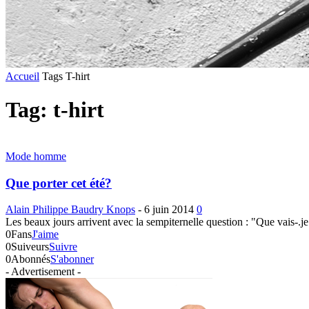
Accueil
Tags
T-hirt
Tag: t-hirt
Mode homme
Que porter cet été?
Alain Philippe Baudry Knops
-
6 juin 2014
0
Les beaux jours arrivent avec la sempiternelle question : "Que vais-.je
0
Fans
J'aime
0
Suiveurs
Suivre
0
Abonnés
S'abonner
- Advertisement -