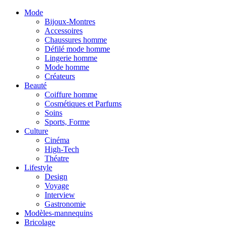
Mode
Bijoux-Montres
Accessoires
Chaussures homme
Défilé mode homme
Lingerie homme
Mode homme
Créateurs
Beauté
Coiffure homme
Cosmétiques et Parfums
Soins
Sports, Forme
Culture
Cinéma
High-Tech
Théatre
Lifestyle
Design
Voyage
Interview
Gastronomie
Modèles-mannequins
Bricolage