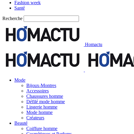
Fashion week
Santé
Recherche
Homactu
Mode
Bijoux-Montres
Accessoires
Chaussures homme
Défilé mode homme
Lingerie homme
Mode homme
Créateurs
Beauté
Coiffure homme
Cosmétiques et Parfums