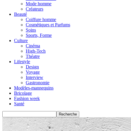
Mode homme
Créateurs
Beauté
Coiffure homme
Cosmétiques et Parfums
Soins
Sports, Forme
Culture
Cinéma
High-Tech
Théatre
Lifestyle
Design
Voyage
Interview
Gastronomie
Modèles-mannequins
Bricolage
Fashion week
Santé