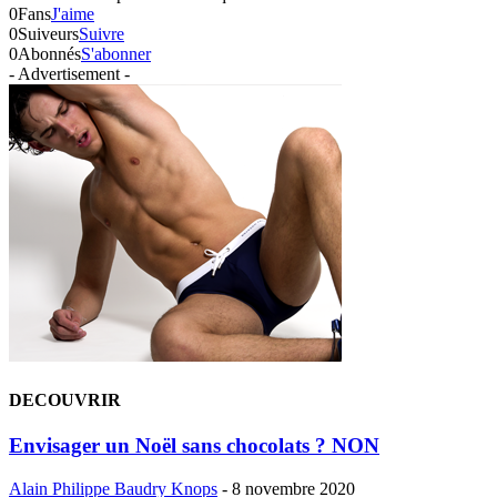
0
Fans
J'aime
0
Suiveurs
Suivre
0
Abonnés
S'abonner
- Advertisement -
DECOUVRIR
Envisager un Noël sans chocolats ? NON
Alain Philippe Baudry Knops
-
8 novembre 2020