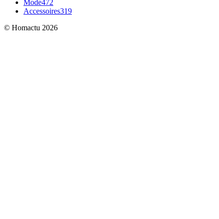
Mode
472
Accessoires
319
© Homactu 2026