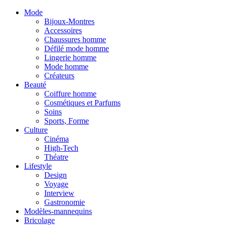
Mode
Bijoux-Montres
Accessoires
Chaussures homme
Défilé mode homme
Lingerie homme
Mode homme
Créateurs
Beauté
Coiffure homme
Cosmétiques et Parfums
Soins
Sports, Forme
Culture
Cinéma
High-Tech
Théatre
Lifestyle
Design
Voyage
Interview
Gastronomie
Modèles-mannequins
Bricolage