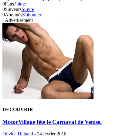
0
Fans
J'aime
0
Suiveurs
Suivre
0
Abonnés
S'abonner
- Advertisement -
DECOUVRIR
MotorVillage fête le Carnaval de Venise.
Olivier Thibaud
-
24 février 2018