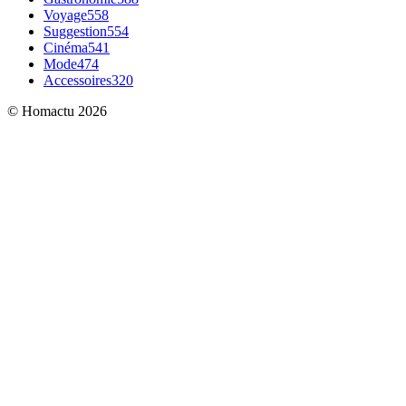
Voyage
558
Suggestion
554
Cinéma
541
Mode
474
Accessoires
320
© Homactu 2026