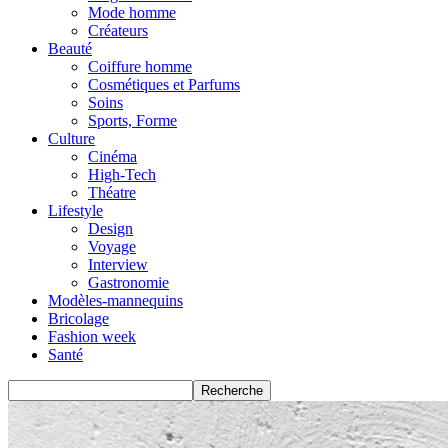
Mode homme
Créateurs
Beauté
Coiffure homme
Cosmétiques et Parfums
Soins
Sports, Forme
Culture
Cinéma
High-Tech
Théatre
Lifestyle
Design
Voyage
Interview
Gastronomie
Modèles-mannequins
Bricolage
Fashion week
Santé