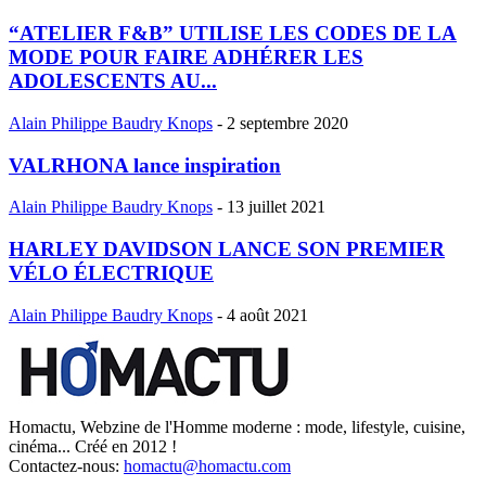
“ATELIER F&B” UTILISE LES CODES DE LA
MODE POUR FAIRE ADHÉRER LES
ADOLESCENTS AU...
Alain Philippe Baudry Knops
-
2 septembre 2020
VALRHONA lance inspiration
Alain Philippe Baudry Knops
-
13 juillet 2021
HARLEY DAVIDSON LANCE SON PREMIER
VÉLO ÉLECTRIQUE
Alain Philippe Baudry Knops
-
4 août 2021
Homactu, Webzine de l'Homme moderne : mode, lifestyle, cuisine,
cinéma... Créé en 2012 !
Contactez-nous:
homactu@homactu.com