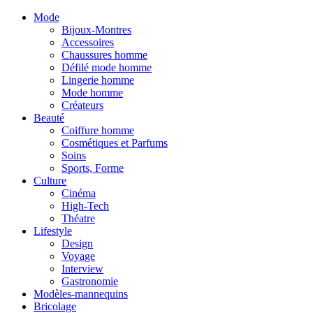
Mode
Bijoux-Montres
Accessoires
Chaussures homme
Défilé mode homme
Lingerie homme
Mode homme
Créateurs
Beauté
Coiffure homme
Cosmétiques et Parfums
Soins
Sports, Forme
Culture
Cinéma
High-Tech
Théatre
Lifestyle
Design
Voyage
Interview
Gastronomie
Modèles-mannequins
Bricolage