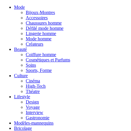
Mode
Bijoux-Montres
Accessoires
Chaussures homme
Défilé mode homme
Lingerie homme
Mode homme
Créateurs
Beauté
Coiffure homme
Cosmétiques et Parfums
Soins
Sports, Forme
Culture
Cinéma
High-Tech
Théatre
Lifestyle
Design
Voyage
Interview
Gastronomie
Modèles-mannequins
Bricolage