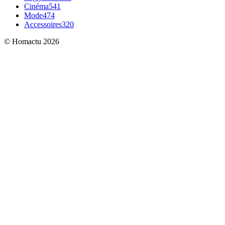
Cinéma
541
Mode
474
Accessoires
320
© Homactu 2026