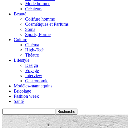
Mode homme
Créateurs
Beauté
Coiffure homme
Cosmétiques et Parfums
Soins
Sports, Forme
Culture
Cinéma
High-Tech
Théatre
Lifestyle
Design
Voyage
Interview
Gastronomie
Modèles-mannequins
Bricolage
Fashion week
Santé