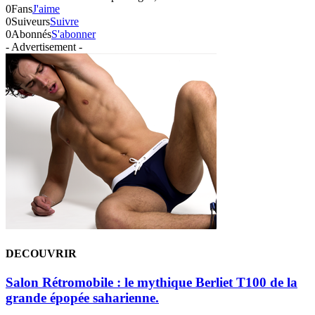
0
Fans
J'aime
0
Suiveurs
Suivre
0
Abonnés
S'abonner
- Advertisement -
DECOUVRIR
Salon Rétromobile : le mythique Berliet T100 de la
grande épopée saharienne.