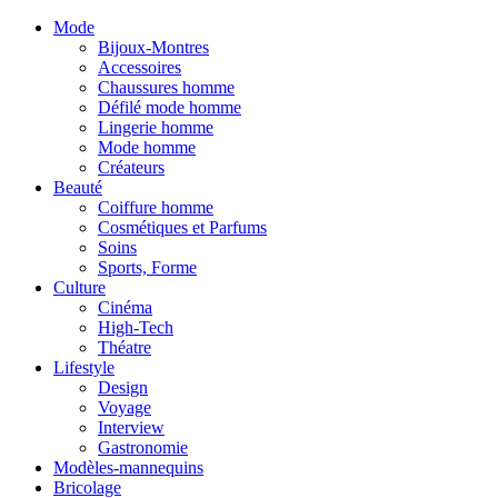
Mode
Bijoux-Montres
Accessoires
Chaussures homme
Défilé mode homme
Lingerie homme
Mode homme
Créateurs
Beauté
Coiffure homme
Cosmétiques et Parfums
Soins
Sports, Forme
Culture
Cinéma
High-Tech
Théatre
Lifestyle
Design
Voyage
Interview
Gastronomie
Modèles-mannequins
Bricolage