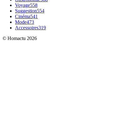
Voyage
558
Suggestion
554
Cinéma
541
Mode
473
Accessoires
319
© Homactu 2026