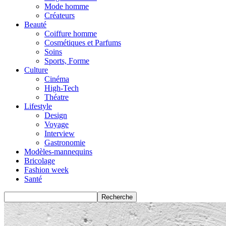
Mode homme
Créateurs
Beauté
Coiffure homme
Cosmétiques et Parfums
Soins
Sports, Forme
Culture
Cinéma
High-Tech
Théatre
Lifestyle
Design
Voyage
Interview
Gastronomie
Modèles-mannequins
Bricolage
Fashion week
Santé