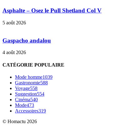
Asphalte – Osez le Pull Shetland Col V
5 août 2026
Gaspacho andalou
4 août 2026
CATÉGORIE POPULAIRE
Mode homme
1039
Gastronomie
588
Voyage
558
Suggestion
554
Cinéma
540
Mode
473
Accessoires
319
© Homactu 2026