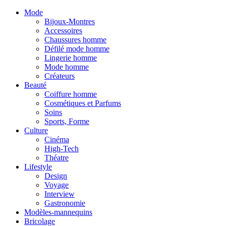
Mode
Bijoux-Montres
Accessoires
Chaussures homme
Défilé mode homme
Lingerie homme
Mode homme
Créateurs
Beauté
Coiffure homme
Cosmétiques et Parfums
Soins
Sports, Forme
Culture
Cinéma
High-Tech
Théatre
Lifestyle
Design
Voyage
Interview
Gastronomie
Modèles-mannequins
Bricolage