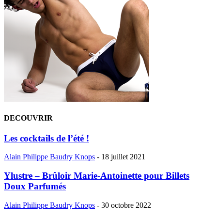
DECOUVRIR
Les cocktails de l’été !
Alain Philippe Baudry Knops
-
18 juillet 2021
Ylustre – Brûloir Marie-Antoinette pour Billets
Doux Parfumés
Alain Philippe Baudry Knops
-
30 octobre 2022