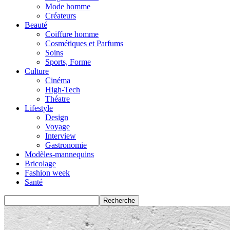
Mode homme
Créateurs
Beauté
Coiffure homme
Cosmétiques et Parfums
Soins
Sports, Forme
Culture
Cinéma
High-Tech
Théatre
Lifestyle
Design
Voyage
Interview
Gastronomie
Modèles-mannequins
Bricolage
Fashion week
Santé