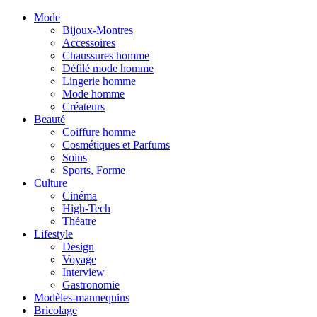
Mode
Bijoux-Montres
Accessoires
Chaussures homme
Défilé mode homme
Lingerie homme
Mode homme
Créateurs
Beauté
Coiffure homme
Cosmétiques et Parfums
Soins
Sports, Forme
Culture
Cinéma
High-Tech
Théatre
Lifestyle
Design
Voyage
Interview
Gastronomie
Modèles-mannequins
Bricolage