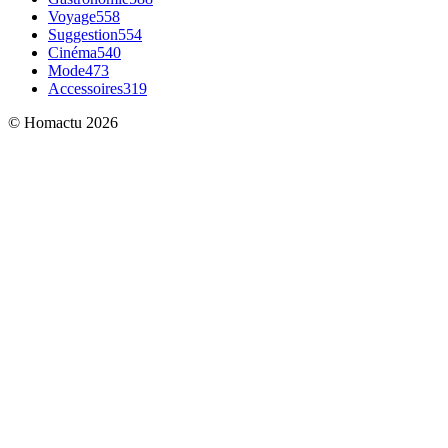
Voyage
558
Suggestion
554
Cinéma
540
Mode
473
Accessoires
319
© Homactu 2026