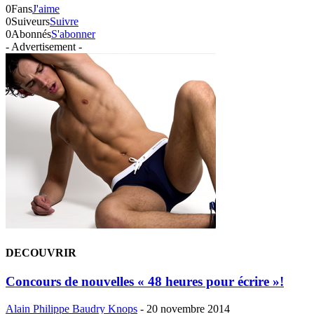
0
Fans
J'aime
0
Suiveurs
Suivre
0
Abonnés
S'abonner
- Advertisement -
DECOUVRIR
Concours de nouvelles « 48 heures pour écrire »!
Alain Philippe Baudry Knops
-
20 novembre 2014