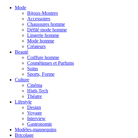
Mode
Bijoux-Montres
Accessoires
Chaussures homme
Défilé mode homme
Lingerie homme
Mode homme
Créateurs
Beauté
Coiffure homme
Cosmétiques et Parfums
Soins
Sports, Forme
Culture
Cinéma
High-Tech
Théatre
Lifestyle
Design
Voyage
Interview
Gastronomie
Modèles-mannequins
Bricolage