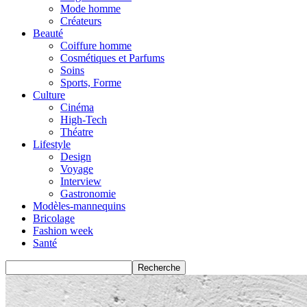
Mode homme
Créateurs
Beauté
Coiffure homme
Cosmétiques et Parfums
Soins
Sports, Forme
Culture
Cinéma
High-Tech
Théatre
Lifestyle
Design
Voyage
Interview
Gastronomie
Modèles-mannequins
Bricolage
Fashion week
Santé