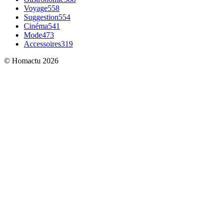
Voyage
558
Suggestion
554
Cinéma
541
Mode
473
Accessoires
319
© Homactu 2026