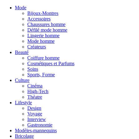
Mode
Bijoux-Montres
Accessoires
Chaussures homme
Défilé mode homme
Lingerie homme
Mode homme
Créateurs
Beauté
Coiffure homme
Cosmétiques et Parfums
Soins
Sports, Forme
Culture
Cinéma
High-Tech
Théatre
Lifestyle
Design
Voyage
Interview
Gastronomie
Modèles-mannequins
Bricolage