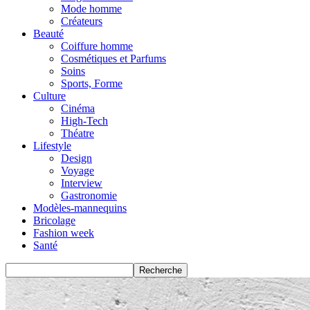
Mode homme
Créateurs
Beauté
Coiffure homme
Cosmétiques et Parfums
Soins
Sports, Forme
Culture
Cinéma
High-Tech
Théatre
Lifestyle
Design
Voyage
Interview
Gastronomie
Modèles-mannequins
Bricolage
Fashion week
Santé