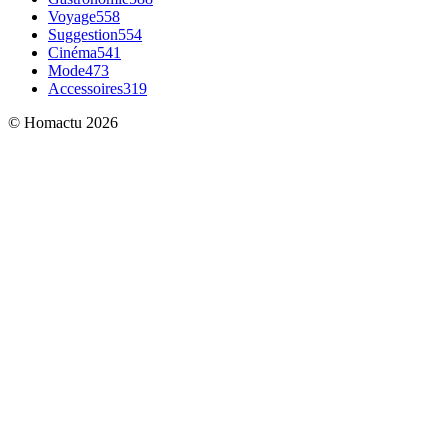
Voyage
558
Suggestion
554
Cinéma
541
Mode
473
Accessoires
319
© Homactu 2026