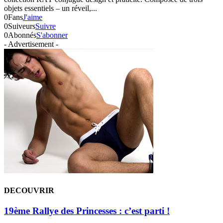
objets essentiels – un réveil,...
0
Fans
J'aime
0
Suiveurs
Suivre
0
Abonnés
S'abonner
- Advertisement -
DECOUVRIR
19ème Rallye des Princesses : c’est parti !