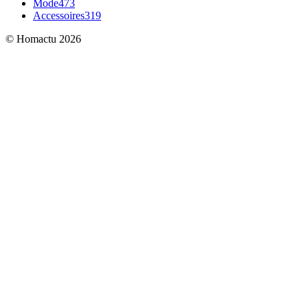
Mode
473
Accessoires
319
© Homactu 2026