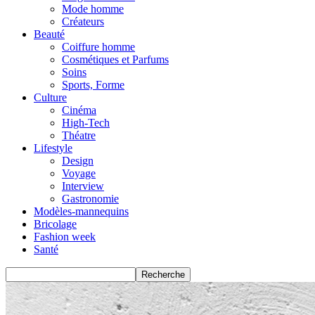
Mode homme
Créateurs
Beauté
Coiffure homme
Cosmétiques et Parfums
Soins
Sports, Forme
Culture
Cinéma
High-Tech
Théatre
Lifestyle
Design
Voyage
Interview
Gastronomie
Modèles-mannequins
Bricolage
Fashion week
Santé