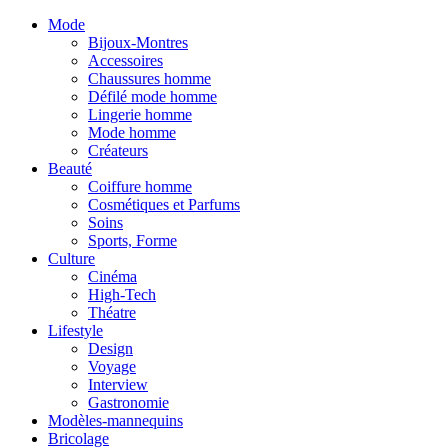
Mode
Bijoux-Montres
Accessoires
Chaussures homme
Défilé mode homme
Lingerie homme
Mode homme
Créateurs
Beauté
Coiffure homme
Cosmétiques et Parfums
Soins
Sports, Forme
Culture
Cinéma
High-Tech
Théatre
Lifestyle
Design
Voyage
Interview
Gastronomie
Modèles-mannequins
Bricolage