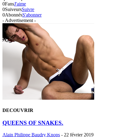
0
Fans
J'aime
0
Suiveurs
Suivre
0
Abonnés
S'abonner
- Advertisement -
DECOUVRIR
QUEENS OF SNAKES.
Alain Philippe Baudry Knops
-
22 février 2019