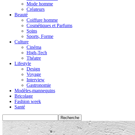
Mode homme
Créateurs
Beauté
Coiffure homme
Cosmétiques et Parfums
Soins
Sports, Forme
Culture
Cinéma
High-Tech
Théatre
Lifestyle
Design
Voyage
Interview
Gastronomie
Modèles-mannequins
Bricolage
Fashion week
Santé