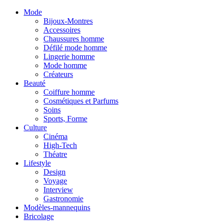
Mode
Bijoux-Montres
Accessoires
Chaussures homme
Défilé mode homme
Lingerie homme
Mode homme
Créateurs
Beauté
Coiffure homme
Cosmétiques et Parfums
Soins
Sports, Forme
Culture
Cinéma
High-Tech
Théatre
Lifestyle
Design
Voyage
Interview
Gastronomie
Modèles-mannequins
Bricolage