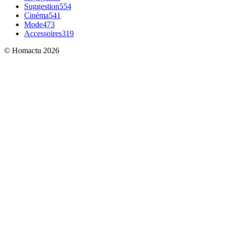
Suggestion
554
Cinéma
541
Mode
473
Accessoires
319
© Homactu 2026