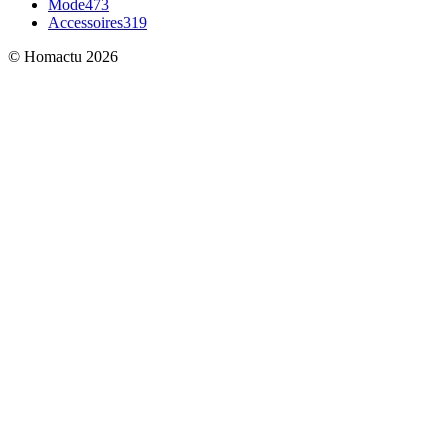
Mode
473
Accessoires
319
© Homactu 2026