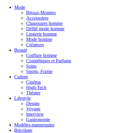
Mode
Bijoux-Montres
Accessoires
Chaussures homme
Défilé mode homme
Lingerie homme
Mode homme
Créateurs
Beauté
Coiffure homme
Cosmétiques et Parfums
Soins
Sports, Forme
Culture
Cinéma
High-Tech
Théatre
Lifestyle
Design
Voyage
Interview
Gastronomie
Modèles-mannequins
Bricolage