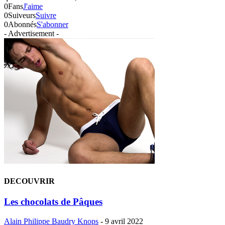
0
Fans
J'aime
0
Suiveurs
Suivre
0
Abonnés
S'abonner
- Advertisement -
DECOUVRIR
Les chocolats de Pâques
Alain Philippe Baudry Knops
-
9 avril 2022