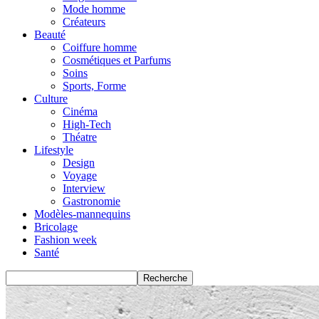
Mode homme
Créateurs
Beauté
Coiffure homme
Cosmétiques et Parfums
Soins
Sports, Forme
Culture
Cinéma
High-Tech
Théatre
Lifestyle
Design
Voyage
Interview
Gastronomie
Modèles-mannequins
Bricolage
Fashion week
Santé