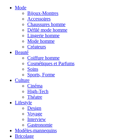
Mode
Bijoux-Montres
Accessoires
Chaussures homme
Défilé mode homme
Lingerie homme
Mode homme
Créateurs
Beauté
Coiffure homme
Cosmétiques et Parfums
Soins
Sports, Forme
Culture
Cinéma
High-Tech
Théatre
Lifestyle
Design
Voyage
Interview
Gastronomie
Modèles-mannequins
Bricolage