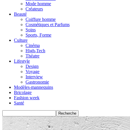
Mode homme
Créateurs
Beauté
Coiffure homme
Cosmétiques et Parfums
Soins
Sports, Forme
Culture
Cinéma
High-Tech
Théatre
Lifestyle
Design
Voyage
Interview
Gastronomie
Modèles-mannequins
Bricolage
Fashion week
Santé