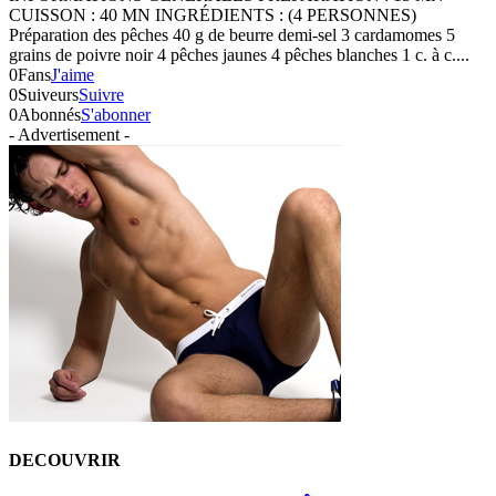
CUISSON : 40 MN INGRÉDIENTS : (4 PERSONNES)
Préparation des pêches 40 g de beurre demi-sel 3 cardamomes 5
grains de poivre noir 4 pêches jaunes 4 pêches blanches 1 c. à c....
0
Fans
J'aime
0
Suiveurs
Suivre
0
Abonnés
S'abonner
- Advertisement -
DECOUVRIR