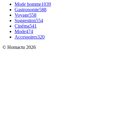
Mode homme
1039
Gastronomie
588
Voyage
558
Suggestion
554
Cinéma
541
Mode
474
Accessoires
320
© Homactu 2026