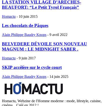
LA STATION VILLAGE D’ARÊCHES-
BEAUFORT: “Le Petit Tyrol Français”
Homactu
-
10 juin 2015
Les chocolats de Pâques
Alain Philippe Baudry Knops
-
9 avril 2022
BELVEDERE DÉVOILE SON NOUVEAU
MAGNUM : LE MIDNIGHT SABER .
Homactu
-
9 juin 2017
SKIP accélère sur le cycle court
Alain Philippe Baudry Knops
-
14 juin 2025
Homactu, Webzine de l'Homme moderne : mode, lifestyle, cuisine,
cinéma... Créé en 2012 !