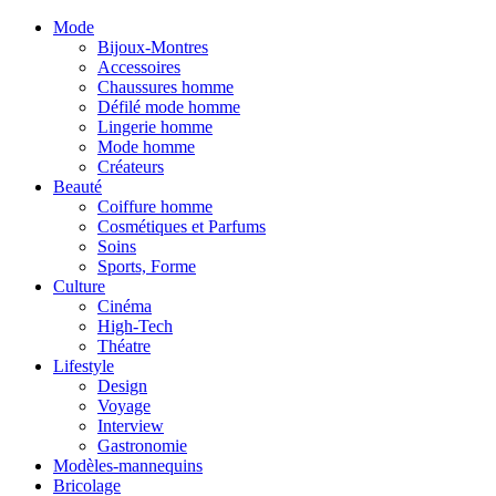
Mode
Bijoux-Montres
Accessoires
Chaussures homme
Défilé mode homme
Lingerie homme
Mode homme
Créateurs
Beauté
Coiffure homme
Cosmétiques et Parfums
Soins
Sports, Forme
Culture
Cinéma
High-Tech
Théatre
Lifestyle
Design
Voyage
Interview
Gastronomie
Modèles-mannequins
Bricolage