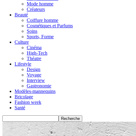
Mode homme
Créateurs
Beauté
Coiffure homme
Cosmétiques et Parfums
Soins
Sports, Forme
Culture
Cinéma
High-Tech
Théatre
Lifestyle
Design
Voyage
Interview
Gastronomie
Modèles-mannequins
Bricolage
Fashion week
Santé