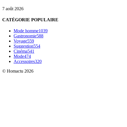
7 août 2026
CATÉGORIE POPULAIRE
Mode homme
1039
Gastronomie
588
Voyage
559
Suggestion
554
Cinéma
541
Mode
474
Accessoires
320
© Homactu 2026