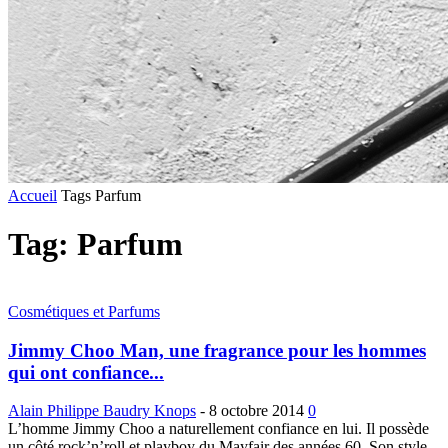
Accueil
Tags
Parfum
Tag: Parfum
Cosmétiques et Parfums
Jimmy Choo Man, une fragrance pour les hommes
qui ont confiance...
Alain Philippe Baudry Knops
-
8 octobre 2014
0
L’homme Jimmy Choo a naturellement confiance en lui. Il possède
un côté rock’n’roll et playboy du Mayfair des années 60. Son style