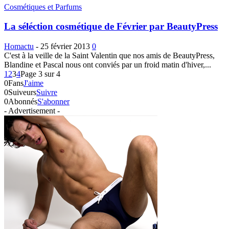
Cosmétiques et Parfums
La séléction cosmétique de Février par BeautyPress
Homactu
-
25 février 2013
0
C'est à la veille de la Saint Valentin que nos amis de BeautyPress,
Blandine et Pascal nous ont conviés par un froid matin d'hiver,...
1
2
3
4
Page 3 sur 4
0
Fans
J'aime
0
Suiveurs
Suivre
0
Abonnés
S'abonner
- Advertisement -