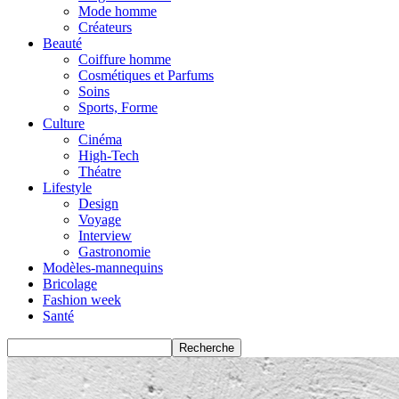
Mode homme
Créateurs
Beauté
Coiffure homme
Cosmétiques et Parfums
Soins
Sports, Forme
Culture
Cinéma
High-Tech
Théatre
Lifestyle
Design
Voyage
Interview
Gastronomie
Modèles-mannequins
Bricolage
Fashion week
Santé