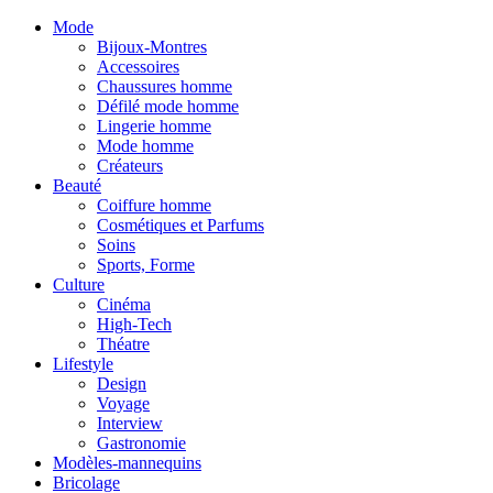
Mode
Bijoux-Montres
Accessoires
Chaussures homme
Défilé mode homme
Lingerie homme
Mode homme
Créateurs
Beauté
Coiffure homme
Cosmétiques et Parfums
Soins
Sports, Forme
Culture
Cinéma
High-Tech
Théatre
Lifestyle
Design
Voyage
Interview
Gastronomie
Modèles-mannequins
Bricolage