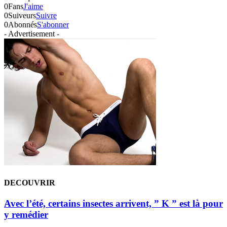
0
Fans
J'aime
0
Suiveurs
Suivre
0
Abonnés
S'abonner
- Advertisement -
DECOUVRIR
Avec l’été, certains insectes arrivent, ” K ” est là pour
y remédier