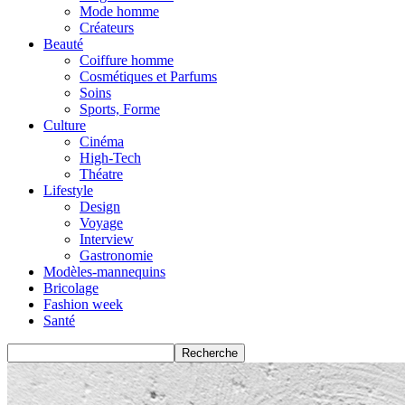
Mode homme
Créateurs
Beauté
Coiffure homme
Cosmétiques et Parfums
Soins
Sports, Forme
Culture
Cinéma
High-Tech
Théatre
Lifestyle
Design
Voyage
Interview
Gastronomie
Modèles-mannequins
Bricolage
Fashion week
Santé