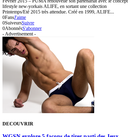
Février 2015 – PUMA renouvelle son partenariat avec le concept
lifestyle new-yorkais ALIFE, en sortant une collection
Printemps/Eté 2015 très attendue. Créé en 1999, ALIFE...
0
Fans
J'aime
0
Suiveurs
Suivre
0
Abonnés
S'abonner
- Advertisement -
DECOUVRIR
WGSN explore 5 façons de tirer parti des Jeux