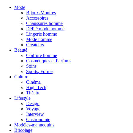
Mode
Bijoux-Montres
Accessoires
Chaussures homme
Défilé mode homme
Lingerie homme
Mode homme
Créateurs
Beauté
Coiffure homme
Cosmétiques et Parfums
Soins
Sports, Forme
Culture
Cinéma
High-Tech
Théatre
Lifestyle
Design
Voyage
Interview
Gastronomie
Modèles-mannequins
Bricolage