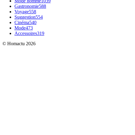
Mode homme
1039
Gastronomie
588
Voyage
558
Suggestion
554
Cinéma
540
Mode
473
Accessoires
319
© Homactu 2026