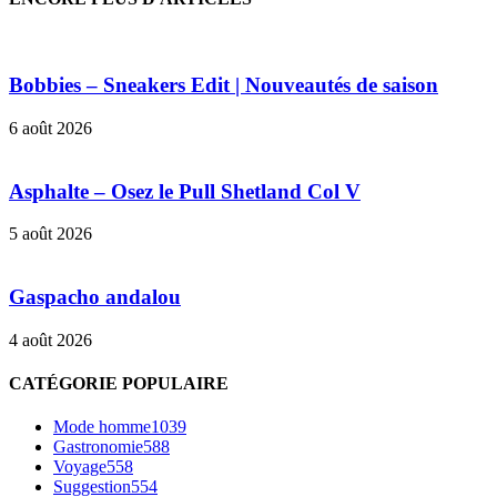
Bobbies – Sneakers Edit | Nouveautés de saison
6 août 2026
Asphalte – Osez le Pull Shetland Col V
5 août 2026
Gaspacho andalou
4 août 2026
CATÉGORIE POPULAIRE
Mode homme
1039
Gastronomie
588
Voyage
558
Suggestion
554