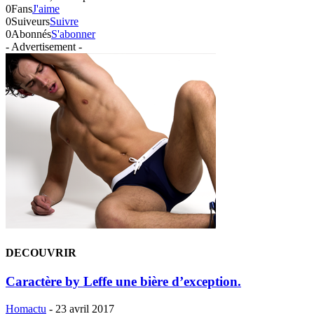
0
Fans
J'aime
0
Suiveurs
Suivre
0
Abonnés
S'abonner
- Advertisement -
DECOUVRIR
Caractère by Leffe une bière d’exception.
Homactu
-
23 avril 2017