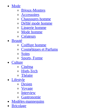
Mode
Bijoux-Montres
Accessoires
Chaussures homme
Défilé mode homme
Lingerie homme
Mode homme
Créateurs
Beauté
Coiffure homme
Cosmétiques et Parfums
Soins
Sports, Forme
Culture
Cinéma
High-Tech
Théatre
Lifestyle
Design
Voyage
Interview
Gastronomie
Modèles-mannequins
Bricolage