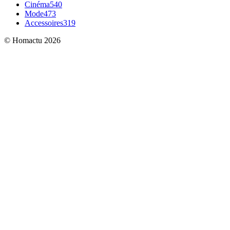
Cinéma
540
Mode
473
Accessoires
319
© Homactu 2026