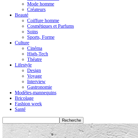
Mode homme
Créateurs
Beauté
Coiffure homme
Cosmétiques et Parfums
Soins
Sports, Forme
Culture
Cinéma
High-Tech
Théatre
Lifestyle
Design
Voyage
Interview
Gastronomie
Modèles-mannequins
Bricolage
Fashion week
Santé