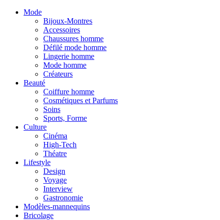
Mode
Bijoux-Montres
Accessoires
Chaussures homme
Défilé mode homme
Lingerie homme
Mode homme
Créateurs
Beauté
Coiffure homme
Cosmétiques et Parfums
Soins
Sports, Forme
Culture
Cinéma
High-Tech
Théatre
Lifestyle
Design
Voyage
Interview
Gastronomie
Modèles-mannequins
Bricolage