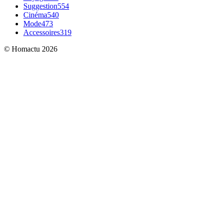
Suggestion
554
Cinéma
540
Mode
473
Accessoires
319
© Homactu 2026