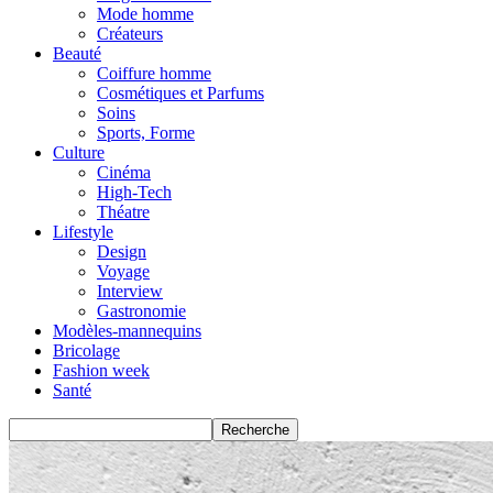
Mode homme
Créateurs
Beauté
Coiffure homme
Cosmétiques et Parfums
Soins
Sports, Forme
Culture
Cinéma
High-Tech
Théatre
Lifestyle
Design
Voyage
Interview
Gastronomie
Modèles-mannequins
Bricolage
Fashion week
Santé