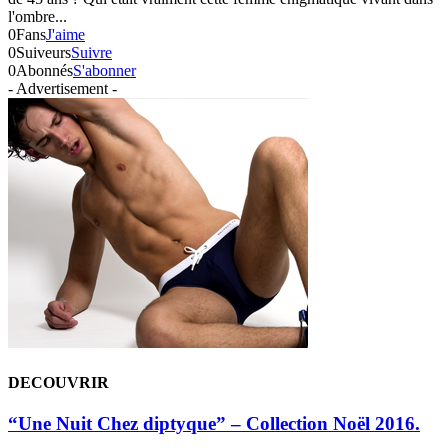
l'ombre...
0
Fans
J'aime
0
Suiveurs
Suivre
0
Abonnés
S'abonner
- Advertisement -
DECOUVRIR
“Une Nuit Chez diptyque” – Collection Noël 2016.