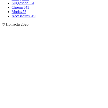
Suggestion
554
Cinéma
541
Mode
473
Accessoires
319
© Homactu 2026