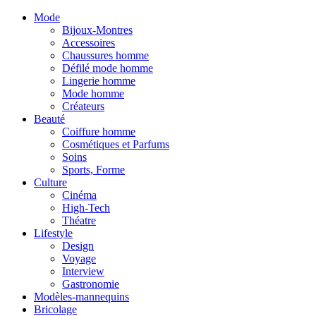
Mode
Bijoux-Montres
Accessoires
Chaussures homme
Défilé mode homme
Lingerie homme
Mode homme
Créateurs
Beauté
Coiffure homme
Cosmétiques et Parfums
Soins
Sports, Forme
Culture
Cinéma
High-Tech
Théatre
Lifestyle
Design
Voyage
Interview
Gastronomie
Modèles-mannequins
Bricolage