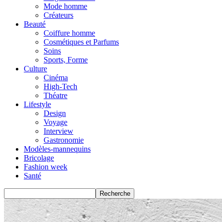
Mode homme
Créateurs
Beauté
Coiffure homme
Cosmétiques et Parfums
Soins
Sports, Forme
Culture
Cinéma
High-Tech
Théatre
Lifestyle
Design
Voyage
Interview
Gastronomie
Modèles-mannequins
Bricolage
Fashion week
Santé