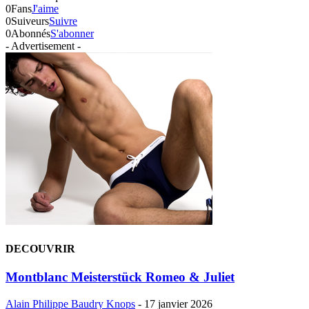
0
Fans
J'aime
0
Suiveurs
Suivre
0
Abonnés
S'abonner
- Advertisement -
DECOUVRIR
Montblanc Meisterstück Romeo & Juliet
Alain Philippe Baudry Knops
-
17 janvier 2026