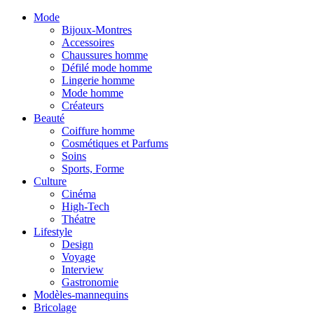
Mode
Bijoux-Montres
Accessoires
Chaussures homme
Défilé mode homme
Lingerie homme
Mode homme
Créateurs
Beauté
Coiffure homme
Cosmétiques et Parfums
Soins
Sports, Forme
Culture
Cinéma
High-Tech
Théatre
Lifestyle
Design
Voyage
Interview
Gastronomie
Modèles-mannequins
Bricolage