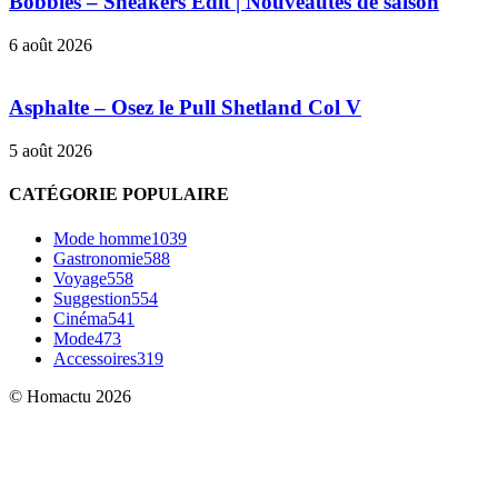
Bobbies – Sneakers Edit | Nouveautés de saison
6 août 2026
Asphalte – Osez le Pull Shetland Col V
5 août 2026
CATÉGORIE POPULAIRE
Mode homme
1039
Gastronomie
588
Voyage
558
Suggestion
554
Cinéma
541
Mode
473
Accessoires
319
© Homactu 2026