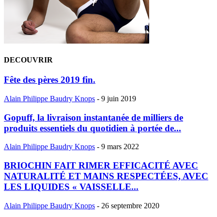
DECOUVRIR
Fête des pères 2019 fin.
Alain Philippe Baudry Knops
-
9 juin 2019
Gopuff, la livraison instantanée de milliers de
produits essentiels du quotidien à portée de...
Alain Philippe Baudry Knops
-
9 mars 2022
BRIOCHIN FAIT RIMER EFFICACITÉ AVEC
NATURALITÉ ET MAINS RESPECTÉES, AVEC
LES LIQUIDES « VAISSELLE...
Alain Philippe Baudry Knops
-
26 septembre 2020