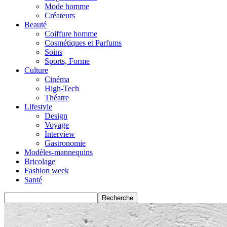
Mode homme
Créateurs
Beauté
Coiffure homme
Cosmétiques et Parfums
Soins
Sports, Forme
Culture
Cinéma
High-Tech
Théatre
Lifestyle
Design
Voyage
Interview
Gastronomie
Modèles-mannequins
Bricolage
Fashion week
Santé