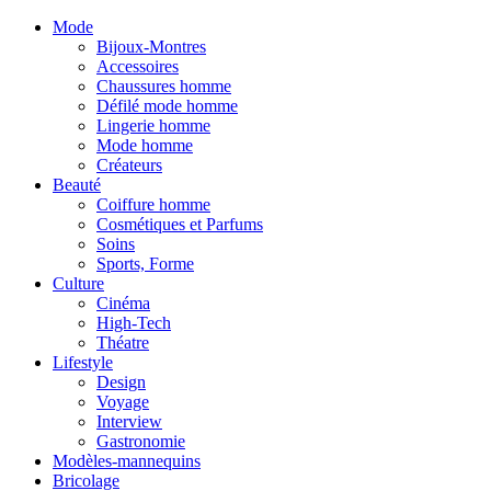
Mode
Bijoux-Montres
Accessoires
Chaussures homme
Défilé mode homme
Lingerie homme
Mode homme
Créateurs
Beauté
Coiffure homme
Cosmétiques et Parfums
Soins
Sports, Forme
Culture
Cinéma
High-Tech
Théatre
Lifestyle
Design
Voyage
Interview
Gastronomie
Modèles-mannequins
Bricolage