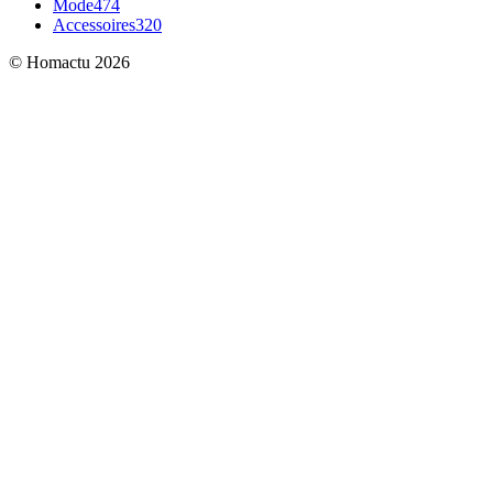
Mode
474
Accessoires
320
© Homactu 2026