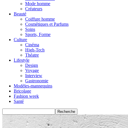
Mode homme
Créateurs
Beauté
Coiffure homme
Cosmétiques et Parfums
Soins
Sports, Forme
Culture
Cinéma
High-Tech
Théatre
Lifestyle
Design
Voyage
Interview
Gastronomie
Modèles-mannequins
Bricolage
Fashion week
Santé