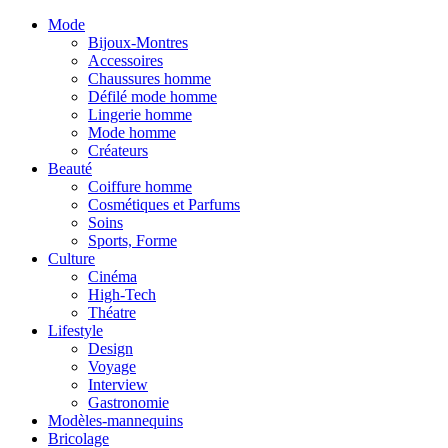
Mode
Bijoux-Montres
Accessoires
Chaussures homme
Défilé mode homme
Lingerie homme
Mode homme
Créateurs
Beauté
Coiffure homme
Cosmétiques et Parfums
Soins
Sports, Forme
Culture
Cinéma
High-Tech
Théatre
Lifestyle
Design
Voyage
Interview
Gastronomie
Modèles-mannequins
Bricolage