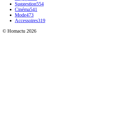
Suggestion
554
Cinéma
541
Mode
473
Accessoires
319
© Homactu 2026