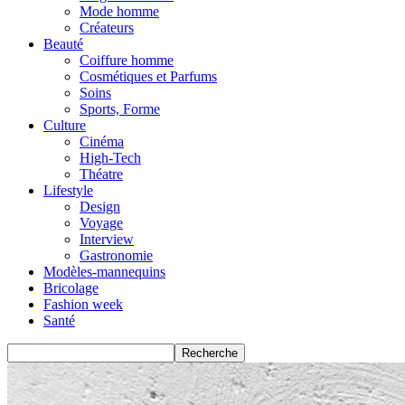
Mode homme
Créateurs
Beauté
Coiffure homme
Cosmétiques et Parfums
Soins
Sports, Forme
Culture
Cinéma
High-Tech
Théatre
Lifestyle
Design
Voyage
Interview
Gastronomie
Modèles-mannequins
Bricolage
Fashion week
Santé