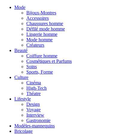
Mode
Bijoux-Montres
Accessoires
Chaussures homme
Défilé mode homme
Lingerie homme
Mode homme
Créateurs
Beauté
Coiffure homme
Cosmétiques et Parfums
Soins
Sports, Forme
Culture
Cinéma
High-Tech
Théatre
Lifestyle
Design
Voyage
Interview
Gastronomie
Modèles-mannequins
Bricolage