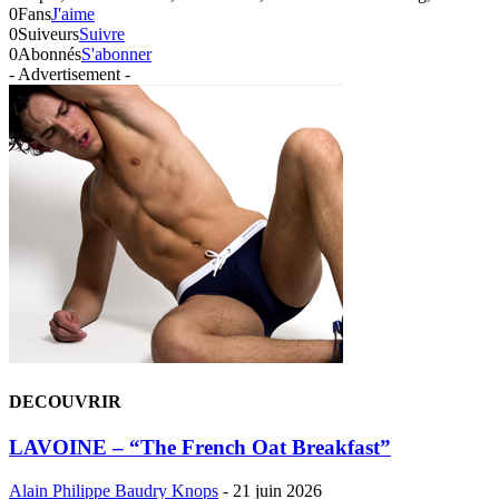
0
Fans
J'aime
0
Suiveurs
Suivre
0
Abonnés
S'abonner
- Advertisement -
DECOUVRIR
LAVOINE – “The French Oat Breakfast”
Alain Philippe Baudry Knops
-
21 juin 2026