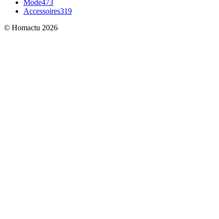
Mode
473
Accessoires
319
© Homactu 2026