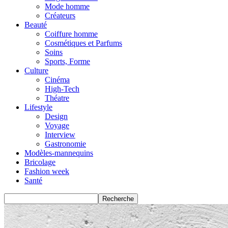
Mode homme
Créateurs
Beauté
Coiffure homme
Cosmétiques et Parfums
Soins
Sports, Forme
Culture
Cinéma
High-Tech
Théatre
Lifestyle
Design
Voyage
Interview
Gastronomie
Modèles-mannequins
Bricolage
Fashion week
Santé