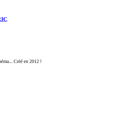
RIC
néma... Créé en 2012 !