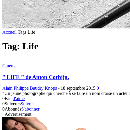
Accueil
Tags
Life
Tag: Life
Cinéma
” LIFE ” de Anton Corbijn.
Alain Philippe Baudry Knops
-
18 septembre 2015
0
"Un jeune photographe qui cherche à se faire un nom croise un acteur d
0
Fans
J'aime
0
Suiveurs
Suivre
0
Abonnés
S'abonner
- Advertisement -