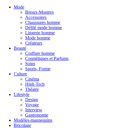
Mode
Bijoux-Montres
Accessoires
Chaussures homme
Défilé mode homme
Lingerie homme
Mode homme
Créateurs
Beauté
Coiffure homme
Cosmétiques et Parfums
Soins
Sports, Forme
Culture
Cinéma
High-Tech
Théatre
Lifestyle
Design
Voyage
Interview
Gastronomie
Modèles-mannequins
Bricolage