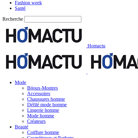
Fashion week
Santé
Recherche
Homactu
Mode
Bijoux-Montres
Accessoires
Chaussures homme
Défilé mode homme
Lingerie homme
Mode homme
Créateurs
Beauté
Coiffure homme
Cosmétiques et Parfums