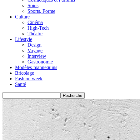
Soins
Sports, Forme
Culture
Cinéma
High-Tech
Théatre
Lifestyle
Design
Voyage
Interview
Gastronomie
Modèles-mannequins
Bricolage
Fashion week
Santé