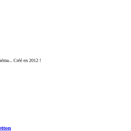
néma... Créé en 2012 !
etton