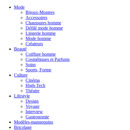
Mode
Bijoux-Montres
Accessoires
Chaussures homme
Défilé mode homme
Lingerie homme
Mode homme
Créateurs
Beauté
Coiffure homme
Cosmétiques et Parfums
Soins
Sports, Forme
Culture
Cinéma
High-Tech
Théatre
Lifestyle
Design
Voyage
Interview
Gastronomie
Modèles-mannequins
Bricolage