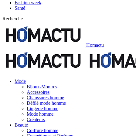
Fashion week
Santé
Recherche
Homactu
Mode
Bijoux-Montres
Accessoires
Chaussures homme
Défilé mode homme
Lingerie homme
Mode homme
Créateurs
Beauté
Coiffure homme
Cosmétiques et Parfums