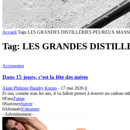
Accueil
Tags
LES GRANDES DISTILLERIES PEUREUX MASSE
Tag: LES GRANDES DISTIL
Accessoires
Dans 15 jours, c’est la fête des mères
Alain Philippe Baudry Knops
-
17 mai 2026
0
Et oui, comme tous les ans, il va falloir penser à trouver un cadeau util
0
Fans
J'aime
0
Suiveurs
Suivre
0
Abonnés
S'abonner
- Advertisement -