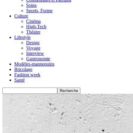
Soins
Sports, Forme
Culture
Cinéma
High-Tech
Théatre
Lifestyle
Design
Voyage
Interview
Gastronomie
Modèles-mannequins
Bricolage
Fashion week
Santé