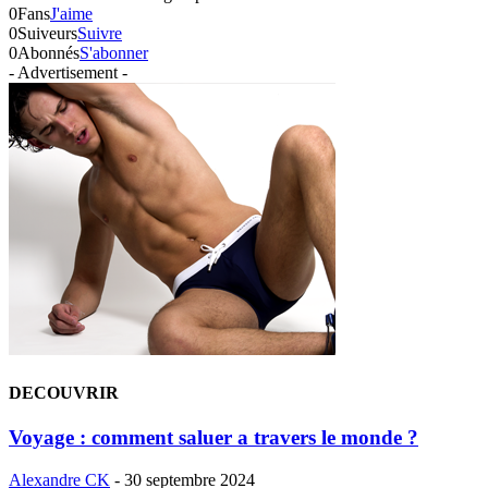
0
Fans
J'aime
0
Suiveurs
Suivre
0
Abonnés
S'abonner
- Advertisement -
DECOUVRIR
Voyage : comment saluer a travers le monde ?
Alexandre CK
-
30 septembre 2024