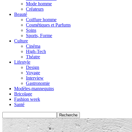
Mode homme
Créateurs
Beauté
Coiffure homme
Cosmétiques et Parfums
Soins
Sports, Forme
Culture
Cinéma
High-Tech
Théatre
Lifestyle
Design
Voyage
Interview
Gastronomie
Modèles-mannequins
Bricolage
Fashion week
Santé