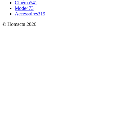
Cinéma
541
Mode
473
Accessoires
319
© Homactu 2026