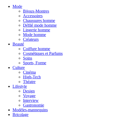
Mode
Bijoux-Montres
Accessoires
Chaussures homme
Défilé mode homme
Lingerie homme
Mode homme
Créateurs
Beauté
Coiffure homme
Cosmétiques et Parfums
Soins
Sports, Forme
Culture
Cinéma
High-Tech
Théatre
Lifestyle
Design
Voyage
Interview
Gastronomie
Modèles-mannequins
Bricolage