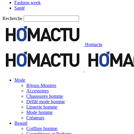
Fashion week
Santé
Recherche
Homactu
Mode
Bijoux-Montres
Accessoires
Chaussures homme
Défilé mode homme
Lingerie homme
Mode homme
Créateurs
Beauté
Coiffure homme
Cosmétiques et Parfums