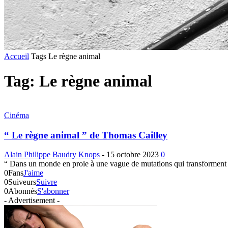
Accueil
Tags
Le règne animal
Tag: Le règne animal
Cinéma
“ Le règne animal ” de Thomas Cailley
Alain Philippe Baudry Knops
-
15 octobre 2023
0
“ Dans un monde en proie à une vague de mutations qui transforment p
0
Fans
J'aime
0
Suiveurs
Suivre
0
Abonnés
S'abonner
- Advertisement -