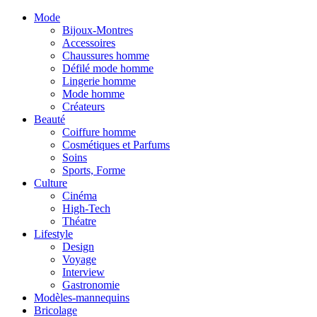
Mode
Bijoux-Montres
Accessoires
Chaussures homme
Défilé mode homme
Lingerie homme
Mode homme
Créateurs
Beauté
Coiffure homme
Cosmétiques et Parfums
Soins
Sports, Forme
Culture
Cinéma
High-Tech
Théatre
Lifestyle
Design
Voyage
Interview
Gastronomie
Modèles-mannequins
Bricolage