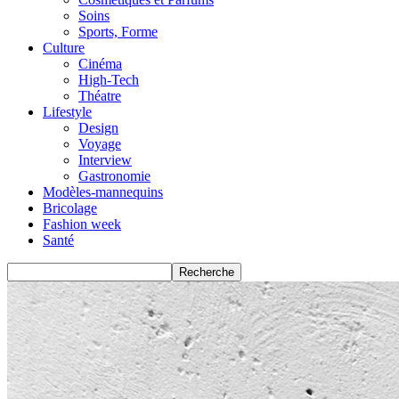
Soins
Sports, Forme
Culture
Cinéma
High-Tech
Théatre
Lifestyle
Design
Voyage
Interview
Gastronomie
Modèles-mannequins
Bricolage
Fashion week
Santé