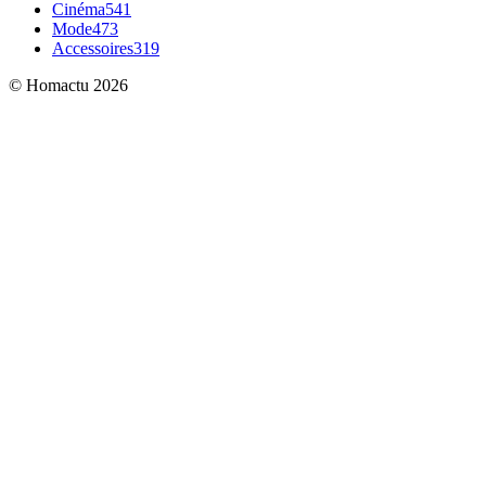
Cinéma
541
Mode
473
Accessoires
319
© Homactu 2026