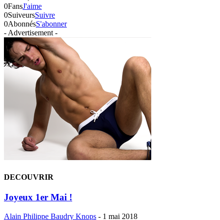
0
Fans
J'aime
0
Suiveurs
Suivre
0
Abonnés
S'abonner
- Advertisement -
DECOUVRIR
Joyeux 1er Mai !
Alain Philippe Baudry Knops
-
1 mai 2018