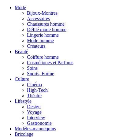
Mode
Bijoux-Montres
Accessoires
Chaussures homme
Défilé mode homme
Lingerie homme
Mode homme
Créateurs
Beauté
Coiffure homme
Cosmétiques et Parfums
Soins
Sports, Forme
Culture
Cinéma
High-Tech
Théatre
Lifestyle
Design
Voyage
Interview
Gastronomie
Modèles-mannequins
Bricolage