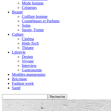
Mode homme
Créateurs
Beauté
Coiffure homme
Cosmétiques et Parfums
Soins
Sports, Forme
Culture
Cinéma
High-Tech
Théatre
Lifestyle
Design
Voyage
Interview
Gastronomie
Modèles-mannequins
Bricolage
Fashion week
Santé