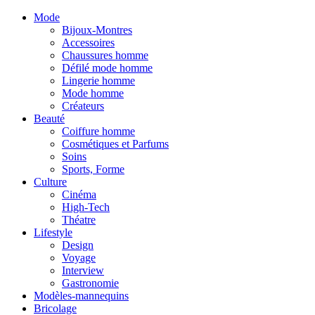
Mode
Bijoux-Montres
Accessoires
Chaussures homme
Défilé mode homme
Lingerie homme
Mode homme
Créateurs
Beauté
Coiffure homme
Cosmétiques et Parfums
Soins
Sports, Forme
Culture
Cinéma
High-Tech
Théatre
Lifestyle
Design
Voyage
Interview
Gastronomie
Modèles-mannequins
Bricolage