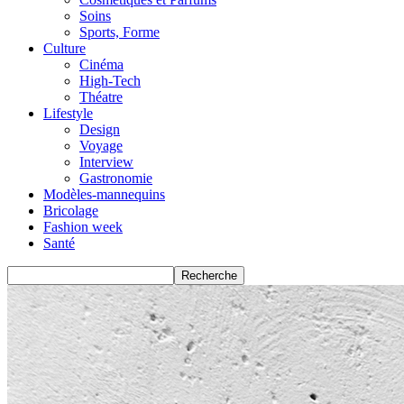
Soins
Sports, Forme
Culture
Cinéma
High-Tech
Théatre
Lifestyle
Design
Voyage
Interview
Gastronomie
Modèles-mannequins
Bricolage
Fashion week
Santé