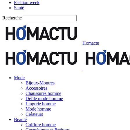
Fashion week
Santé
Recherche
Homactu
Mode
Bijoux-Montres
Accessoires
Chaussures homme
Défilé mode homme
Lingerie homme
Mode homme
Créateurs
Beauté
Coiffure homme
Cosmétiques et Parfums