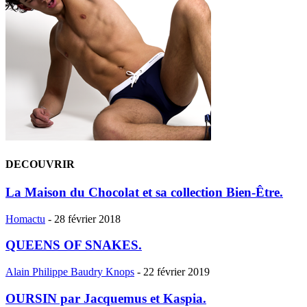
DECOUVRIR
La Maison du Chocolat et sa collection Bien-Être.
Homactu
-
28 février 2018
QUEENS OF SNAKES.
Alain Philippe Baudry Knops
-
22 février 2019
OURSIN par Jacquemus et Kaspia.