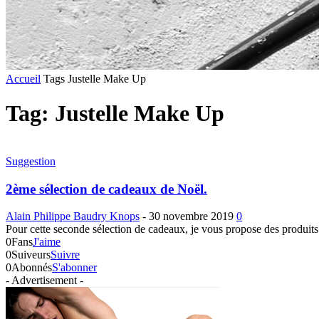
Accueil
Tags
Justelle Make Up
Tag: Justelle Make Up
Suggestion
2ème sélection de cadeaux de Noël.
Alain Philippe Baudry Knops
-
30 novembre 2019
0
Pour cette seconde sélection de cadeaux, je vous propose des produits à 
0
Fans
J'aime
0
Suiveurs
Suivre
0
Abonnés
S'abonner
- Advertisement -