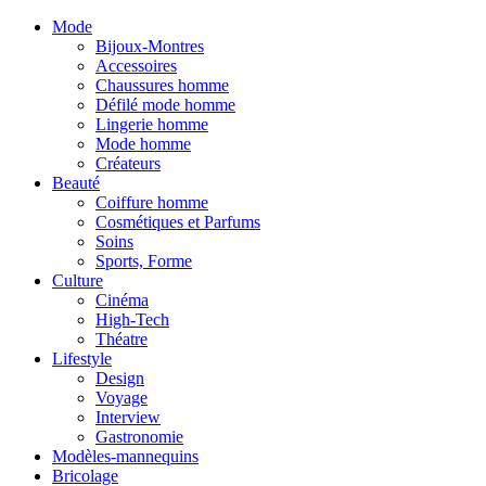
Mode
Bijoux-Montres
Accessoires
Chaussures homme
Défilé mode homme
Lingerie homme
Mode homme
Créateurs
Beauté
Coiffure homme
Cosmétiques et Parfums
Soins
Sports, Forme
Culture
Cinéma
High-Tech
Théatre
Lifestyle
Design
Voyage
Interview
Gastronomie
Modèles-mannequins
Bricolage