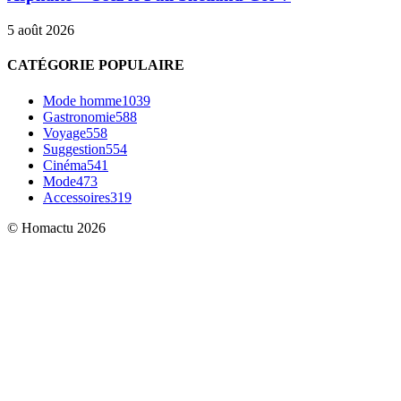
5 août 2026
CATÉGORIE POPULAIRE
Mode homme
1039
Gastronomie
588
Voyage
558
Suggestion
554
Cinéma
541
Mode
473
Accessoires
319
© Homactu 2026