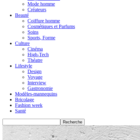
Mode homme
Créateurs
Beauté
Coiffure homme
Cosmétiques et Parfums
Soins
Sports, Forme
Culture
Cinéma
High-Tech
Théatre
Lifestyle
Design
Voyage
Interview
Gastronomie
Modèles-mannequins
Bricolage
Fashion week
Santé