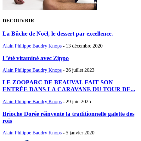
DECOUVRIR
La Bûche de Noël, le dessert par excellence.
Alain Philippe Baudry Knops
-
13 décembre 2020
L’été vitaminé avec Zippo
Alain Philippe Baudry Knops
-
26 juillet 2023
LE ZOOPARC DE BEAUVAL FAIT SON
ENTRÉE DANS LA CARAVANE DU TOUR DE...
Alain Philippe Baudry Knops
-
29 juin 2025
Brioche Dorée réinvente la traditionnelle galette des
rois
Alain Philippe Baudry Knops
-
5 janvier 2020