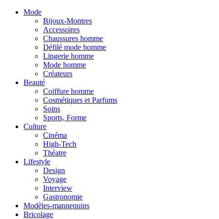
Mode
Bijoux-Montres
Accessoires
Chaussures homme
Défilé mode homme
Lingerie homme
Mode homme
Créateurs
Beauté
Coiffure homme
Cosmétiques et Parfums
Soins
Sports, Forme
Culture
Cinéma
High-Tech
Théatre
Lifestyle
Design
Voyage
Interview
Gastronomie
Modèles-mannequins
Bricolage