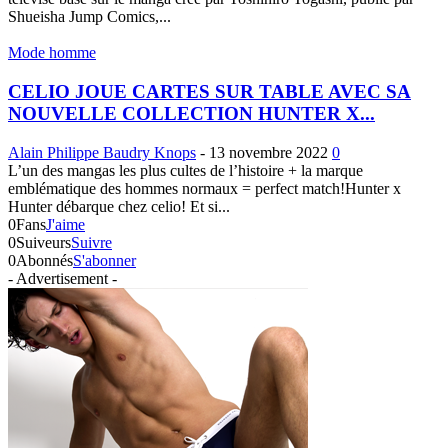
Shueisha Jump Comics,...
Mode homme
CELIO JOUE CARTES SUR TABLE AVEC SA
NOUVELLE COLLECTION HUNTER X...
Alain Philippe Baudry Knops
-
13 novembre 2022
0
L’un des mangas les plus cultes de l’histoire + la marque
emblématique des hommes normaux = perfect match!Hunter x
Hunter débarque chez celio! Et si...
0
Fans
J'aime
0
Suiveurs
Suivre
0
Abonnés
S'abonner
- Advertisement -