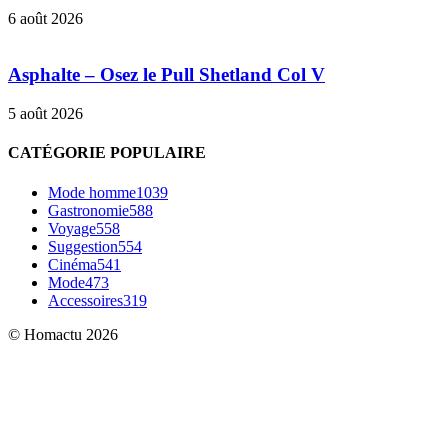
6 août 2026
Asphalte – Osez le Pull Shetland Col V
5 août 2026
CATÉGORIE POPULAIRE
Mode homme
1039
Gastronomie
588
Voyage
558
Suggestion
554
Cinéma
541
Mode
473
Accessoires
319
© Homactu 2026