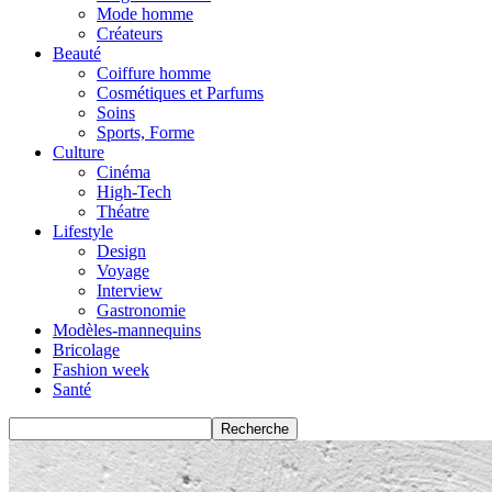
Mode homme
Créateurs
Beauté
Coiffure homme
Cosmétiques et Parfums
Soins
Sports, Forme
Culture
Cinéma
High-Tech
Théatre
Lifestyle
Design
Voyage
Interview
Gastronomie
Modèles-mannequins
Bricolage
Fashion week
Santé