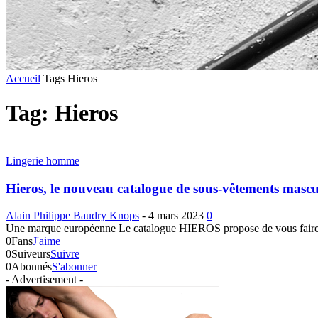
Accueil
Tags
Hieros
Tag: Hieros
Lingerie homme
Hieros, le nouveau catalogue de sous-vêtements mascu
Alain Philippe Baudry Knops
-
4 mars 2023
0
Une marque européenne Le catalogue HIEROS propose de vous faire 
0
Fans
J'aime
0
Suiveurs
Suivre
0
Abonnés
S'abonner
- Advertisement -