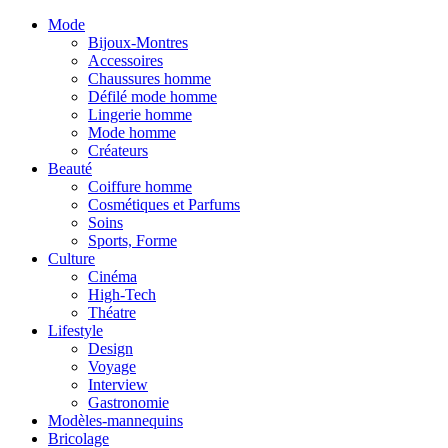
Mode
Bijoux-Montres
Accessoires
Chaussures homme
Défilé mode homme
Lingerie homme
Mode homme
Créateurs
Beauté
Coiffure homme
Cosmétiques et Parfums
Soins
Sports, Forme
Culture
Cinéma
High-Tech
Théatre
Lifestyle
Design
Voyage
Interview
Gastronomie
Modèles-mannequins
Bricolage