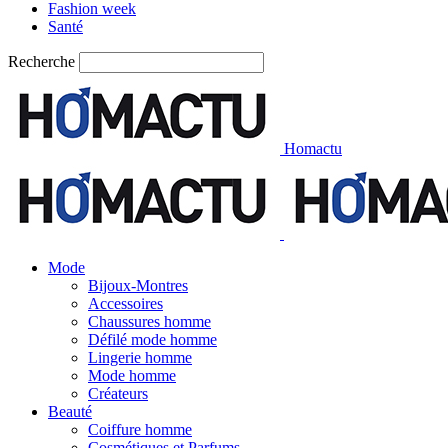
Fashion week
Santé
Recherche
Homactu
Mode
Bijoux-Montres
Accessoires
Chaussures homme
Défilé mode homme
Lingerie homme
Mode homme
Créateurs
Beauté
Coiffure homme
Cosmétiques et Parfums