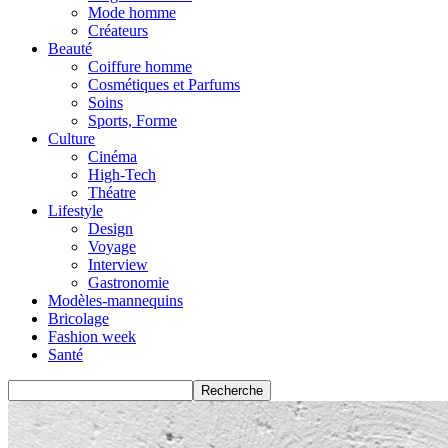
Mode homme
Créateurs
Beauté
Coiffure homme
Cosmétiques et Parfums
Soins
Sports, Forme
Culture
Cinéma
High-Tech
Théatre
Lifestyle
Design
Voyage
Interview
Gastronomie
Modèles-mannequins
Bricolage
Fashion week
Santé