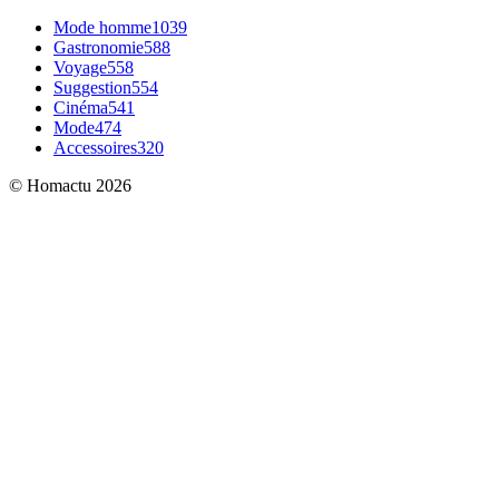
Mode homme
1039
Gastronomie
588
Voyage
558
Suggestion
554
Cinéma
541
Mode
474
Accessoires
320
© Homactu 2026