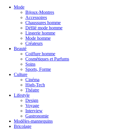
Mode
Bijoux-Montres
Accessoires
Chaussures homme
Défilé mode homme
Lingerie homme
Mode homme
Créateurs
Beauté
Coiffure homme
Cosmétiques et Parfums
Soins
Sports, Forme
Culture
Cinéma
High-Tech
Théatre
Lifestyle
Design
Voyage
Interview
Gastronomie
Modèles-mannequins
Bricolage