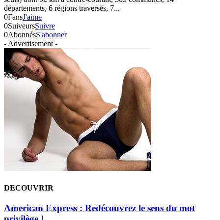
départements, 6 régions traversés, 7...
0
Fans
J'aime
0
Suiveurs
Suivre
0
Abonnés
S'abonner
- Advertisement -
DECOUVRIR
American Express : Redécouvrez le sens du mot
privilège !